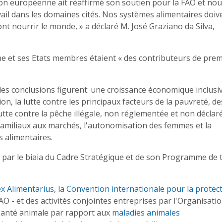
nion européenne ait réaffirmé son soutien pour la FAO et no
il dans les domaines cités. Nos systèmes alimentaires doiv
ont nourrir le monde, » a déclaré M. José Graziano da Silva,
e et ses Etats membres étaient « des contributeurs de prem
 les conclusions figurent: une croissance économique inclusi
ion, la lutte contre les principaux facteurs de la pauvreté, de
lutte contre la pêche illégale, non réglementée et non déclaré
ts familiaux aux marchés, l'autonomisation des femmes et la
s alimentaires.
 par le biaia du Cadre Stratégique et de son Programme de t
x Alimentarius
, la
Convention internationale pour la protec
FAO - et des activités conjointes entreprises par l'Organisati
 santé animale par rapport aux
maladies animales