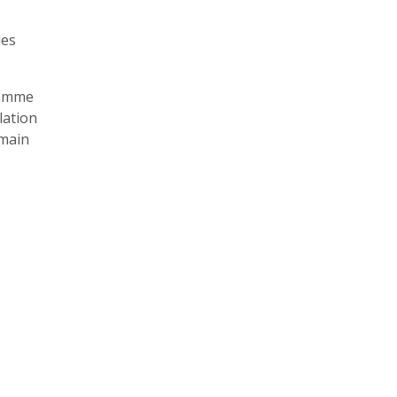
des
ramme
lation
emain