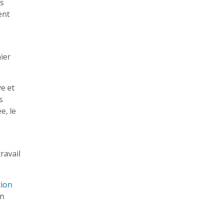
us
ent
ier
ve et
s
e, le
ravail
tion
on