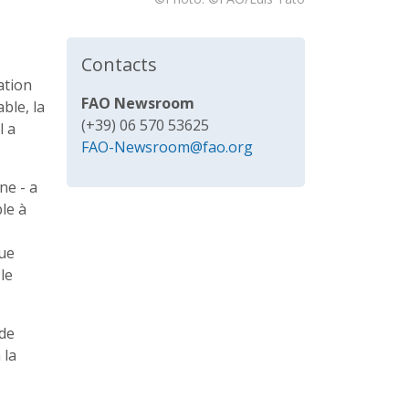
Contacts
ation
FAO Newsroom
ble, la
(+39) 06 570 53625
l a
FAO-Newsroom@fao.org
ne - a
le à
que
le
 de
 la