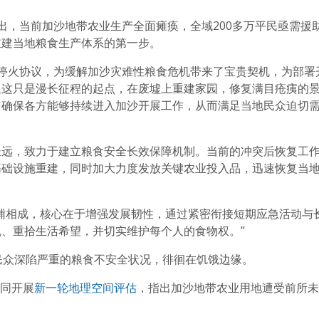
出，当前加沙地带农业生产全面瘫痪，全域200多万平民亟需援
重建当地粮食生产体系的第一步。
成停火协议，为缓解加沙灾难性粮食危机带来了宝贵契机，为部署
但这只是漫长征程的起点，在废墟上重建家园，修复满目疮痍的
，确保各方能够持续进入加沙开展工作，从而满足当地民众迫切
长远，致力于建立粮食安全长效保障机制。当前的冲突后恢复工
基础设施重建，同时加大力度发放关键农业投入品，迅速恢复当
辅相成，核心在于增强发展韧性，通过紧密衔接短期应急活动与
、重拾生活希望，并切实维护每个人的食物权。”
民众深陷严重的粮食不安全状况，徘徊在饥饿边缘。
共同开展
新一轮地理空间评估
，指出加沙地带农业用地遭受前所未