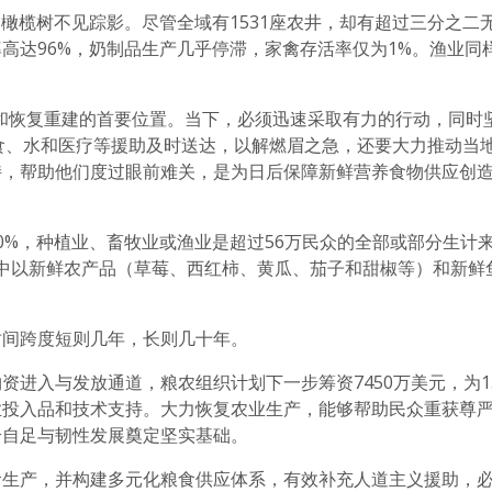
橄榄树不见踪影。尽管全域有1531座农井，却有超过三分之二
高达96%，奶制品生产几乎停滞，家禽存活率仅为1%。渔业同
和恢复重建的首要位置。当下，必须迅速采取有力的行动，同时坚
食、水和医疗等援助及时送达，以解燃眉之急，还要大力推动当
持，帮助他们度过眼前难关，是为日后保障新鲜营养食物供应创
0%，种植业、畜牧业或渔业是超过56万民众的全部或部分生计
，其中以新鲜农产品（草莓、西红柿、黄瓜、茄子和甜椒等）和新鲜
时间跨度短则几年，长则几十年。
进入与发放通道，粮农组织计划下一步筹资7450万美元，为154
业投入品和技术支持。大力恢复农业生产，能够帮助民众重获尊
给自足与韧性发展奠定坚实基础。
食生产，并构建多元化粮食供应体系，有效补充人道主义援助，