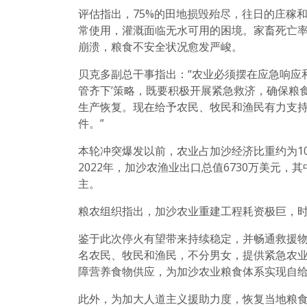
评估指出，75%的田地损毁殆尽，往日的庄稼和
常使用，灌溉面临无水可用的困境。家畜死亡率
崩溃，粮食不安全状况愈发严峻。
贝克多副总干事指出：“农业必须摆在应急响应
管齐下’策略，既要积极开展紧急救济，确保粮
生产恢复。现在给予农民、牧民和渔民有力支
件。”
本轮冲突爆发以前，农业占加沙经济比重约为1
2022年，加沙农渔业出口总值6730万美元
主。
粮农组织指出，加沙农业重建工程耗资极巨，
鉴于此次停火有望带来持续稳定，并畅通救援物资
名农民、牧民和渔民，不分男女，提供紧急农
障营养食物供应，为加沙农业粮食体系实现自
此外，为加大人道主义援助力度，恢复当地粮