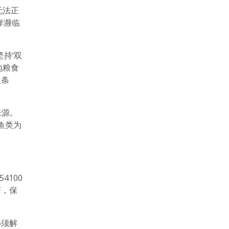
无法正
样濒临
持‘双
地粮食
造条
来源。
鱼类为
100
严，保
必须解