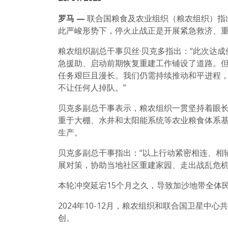
罗马 —
联合国粮食及农业组织（粮农组织）指
此严峻形势下，停火止战正是开展紧急救济、
粮农组织副总干事贝丝·贝克多指出：“此次达
急援助、启动前期恢复重建工作铺设了道路。
任务艰巨且漫长。我们仍需持续推动和平进程
不让任何人掉队。”
贝克多副总干事表示，粮农组织一贯坚持着眼
重于大棚、水井和太阳能系统等农业粮食体系
生产。
贝克多副总干事指出：“以上行动紧密相连、相
展对策，协助当地社区重建家园、走出战乱危机
本轮冲突延宕15个月之久，导致加沙地带全体
2024年10-12月，粮农组织和联合国卫星中心
创。