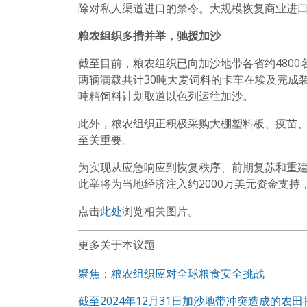
除对私人渠道进口的禁令。大规模恢复商业进
粮农组织多措并举，驰援加沙
截至目前，粮农组织已向加沙地带各省约4800
两辆满载共计30吨大麦饲料的卡车在埃及完成装
吨精饲料计划取道以色列运往加沙。
此外，粮农组织正积极采购大棚塑料板、疫苗
至关重要。
为实现从应急响应到恢复秩序、前期复苏和重
此举将为当地经济注入约2000万美元资金支
点击
此处
浏览相关图片。
更多关于本议题
聚焦：粮农组织应对全球粮食安全挑战
截至2024年12月31日加沙地带冲突造成的农