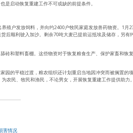
口也是启动恢复重建工作不可或缺的前提条件。
名养殖户发放饲料，并向约2400户牧民家庭发放兽药物资。1月2
货后顺利驶入加沙。剩余70吨大麦已提前运抵埃及储存，另有约2
、舔砖和塑料畜棚。这些物资对于恢复粮食生产、保护家畜和恢
建家园的平稳过渡，粮农组织还计划重启当地因冲突而被搁置的
持，为农民、牧民和渔民，不论男女，开展恢复重建工作提供助力
田损害情况