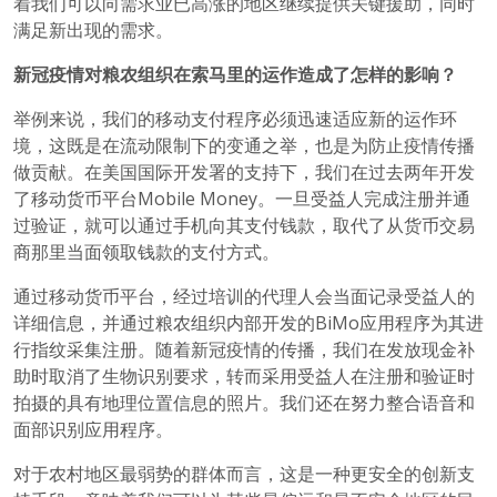
着我们可以向需求业已高涨的地区继续提供关键援助，同时
满足新出现的需求。
新
冠疫情对粮农组织在索马里的
运作
造成了
怎样的
影响？
举例来说，我们的移动支付程序必须迅速适应新的运作环
境，这既是在流动限制下的变通之举，也是为防止疫情传播
做贡献。在美国国际开发署的支持下，我们在过去两年开发
了移动货币平台Mobile Money。一旦受益人完成注册并通
过验证，就可以通过手机向其支付钱款，取代了从货币交易
商那里当面领取钱款的支付方式。
通过移动货币平台，经过培训的代理人会当面记录受益人的
详细信息，并通过粮农组织内部开发的BiMo应用程序为其进
行指纹采集注册。随着新冠疫情的传播，我们在发放现金补
助时取消了生物识别要求，转而采用受益人在注册和验证时
拍摄的具有地理位置信息的照片。我们还在努力整合语音和
面部识别应用程序。
对于农村地区最弱势的群体而言，这是一种更安全的创新支