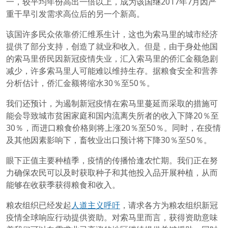
一，较平均年份高出一倍以上，成为该国继2017年7月因严
重干旱引发需求高位后的另一个新高。
该国许多民众依靠侨汇维系生计，这也为索马里的城市经济
提供了部分支持，创造了就业和收入。但是，由于身处他国
的索马里侨民因新冠疫情失业，汇入索马里的侨汇金额急剧
减少，许多索马里人可能难以维持生存。据粮食安全和营养
分析估计，侨汇金额将缩水30％至50％。
我们还预计，为遏制新冠疫情在索马里蔓延而采取的措施可
能会导致城市贫困家庭和国内流离失所者的收入下降20％至
30％，而进口粮食价格则将上涨20％至50％。同时，在疫情
及其他因素影响下，畜牧业出口预计将下降30％至50％。
眼下正值主要种植季，疫情的传播恰逢农忙期。我们正在努
力确保农民可以及时获取种子和其他投入品开展种植，从而
能够在收获季获得粮食和收入。
粮农组织已经发起
人道主义呼吁
，请求各方为粮农组织新冠
疫情全球响应行动提供资助。对索马里而言，获得资助意味