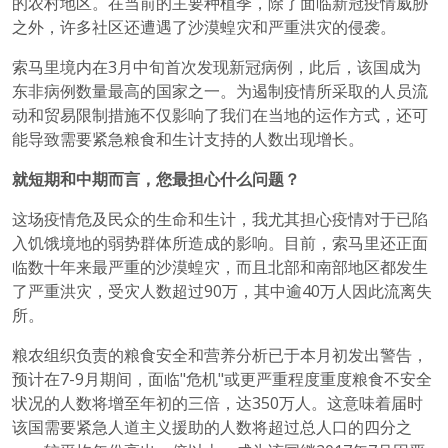
的农村地区。在当前的主要种植季，除了面临新冠疫情威胁
之外，许多社区还遭遇了沙漠蝗灾和严重洪灾的侵袭。
索马里境内在3月中旬首次发现新冠病例，此后，该国成为
东非病例数量最高的国家之一。为遏制疫情所采取的人员流
动和贸易限制措施不仅影响了我们在当地的运作方式，还可
能导致需要紧急粮食和生计支持的人数出现增长。
就短期
和
中期而言，您最担心什么问题？
这场疫情危及民众的生命和生计，我尤其担心疫情对于已陷
入饥饿境地的弱势群体所造成的影响。目前，索马里还正面
临数十年来最严重的沙漠蝗灾，而且北部和南部地区都发生
了严重洪灾，受灾人数超过90万，其中逾40万人因此流离失
所。
粮农组织负责的粮食安全和营养分析已于本月初发出警告，
预计在7-9月期间，面临"危机"或更严重程度重度粮食不安全
状况的人数将增至年初的三倍，达350万人。这意味着届时
该国需要紧急人道主义援助的人数将超过总人口的四分之