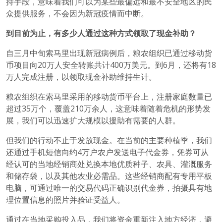
持手段，意味着我们可以为某些最偏远和最不安全地区的民
众提供服务，不会因为新冠疫情而中断。
到目前为止，有多少人通过这种方式领取了现金补助？
自三月中旬索马里出现新冠病例后，粮农组织已通过移动货
币项目向20万人安全转账共计400万美元。到6月，还将有18
万人完成注册，以领取现金补助维持生计。
粮农组织在索马里采用的移动货币平台上，注册家庭数量已
超过35万个，覆盖210万余人，这意味着随着危机的形势发
展，我们可以迅速扩大规模以援助有需要的人群。
但我们的行动不止于发放现金。在当前的主要种植季，我们
还通过手机短信向约4万户农户发送电子代金券，凭券可从
经认可的当地经销商处兑换本地优质种子、农具、灌溉服务
和储存袋，以及其他农业必需品。这些经销商配有专用平板
电脑，可通过唯一的交易代码正确识别代金券，拍摄具有地
理位置信息的照片并验证受益人。
通过在当地采购投入品，我们将资金重新注入地方经济，避