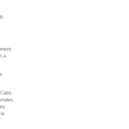
ls
amment
t a
e
e Cabo
onales,
les
la