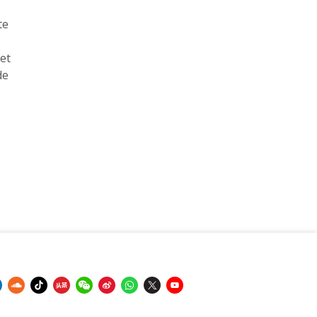
te
 et
de