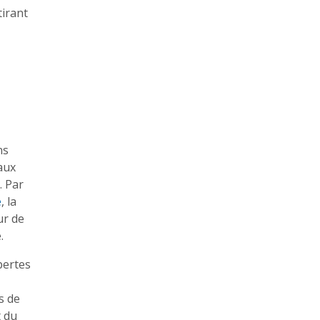
tirant
ns
aux
. Par
e
, la
ur de
e.
pertes
s de
t du