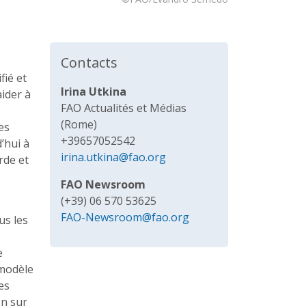
Contacts
fié et
Irina Utkina
aider à
FAO Actualités et Médias
(Rome)
es
+39657052542
’hui à
irina.utkina@fao.org
rde et
FAO Newsroom
(+39) 06 570 53625
FAO-Newsroom@fao.org
us les
e
 modèle
es
on sur