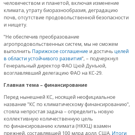
человечеством и планетой, включая изменение
климата, утрату биоразнообразия, деградацию
почв, отсутствие продовольственной безопасности
и нищету.
"Не обеспечив преобразование
агропродовольственных систем, мы не сможем
выполнить
Парижское соглашение
и достичь
целей
в области устойчивого развития
", – подчеркнул
Генеральный директор ФАО Цюй Дунъюй,
возглавлявший делегацию ФАО на КС‑29.
Главная тема – финансирование
Перед нынешней КС, носящей неофициальное
название "КС по климатическому финансированию",
стояла непростая задача – определить новую
коллективную количественную цель
по финансированию климата (НККЦ) взамен
прежней, составлявшей 100 млрд долл. США.
Итоги