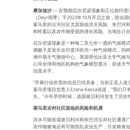
摩加迪沙
— 在预期厄尔尼诺现象和正位相印度
（Deyr雨季）于2023年10月开启之前，
索马里的沿河社区尤其面临洪灾风险。朱巴河和谢
和牲畜以及农作物受损的潜在风险。当地生计
厄尔尼诺现象是一种每二至七年一遇的气候模
偶极子是发生在印度洋的另一种气候模式，同样
洲中期天气预报中心、美国哥伦比亚大学气候
心等全球和地区机构的气象模型显示，前述天
信度水平。
“开展行动所需的信息已经具备，当前正是人道
索马里项目负责人Ezana Kassa说道，“
失。”今年早些时候，该国谢贝利河发生了历史性
索马里农村社区面临的风险和机遇
洪水可能造成谢贝利河和朱巴河沿岸社区遭遇
农作物被淹还有可能扰乱农业生产，引发粮食短