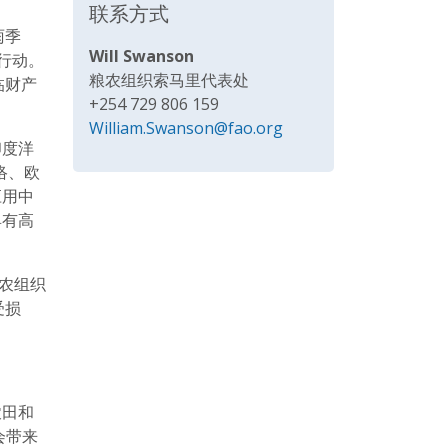
联系方式
雨季
Will Swanson
行动。
粮农组织索马里代表处
临财产
+254 729 806 159
William.Swanson@fao.org
印度洋
络、欧
应用中
具有高
农组织
受损
农田和
会带来