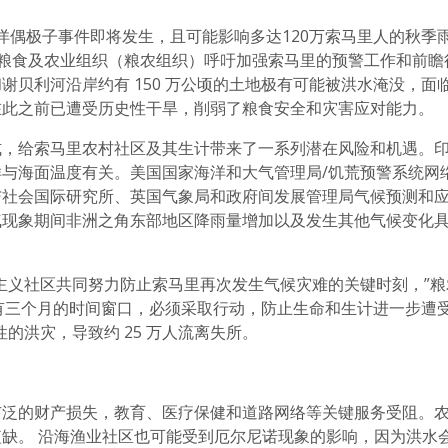
洋偶极子事件即将发生，且可能影响多达120万索马里人的秋季
联合国粮食及农业组织（粮农组织）呼吁加强索马里的预警工作和前瞻
贝利河沿岸约有 150 万公顷的土地极有可能被洪水淹没，面
在此之前已遭受历史性干旱，削弱了粮食安全和灾害应对能力。
式，给索马里农村社区及其生计带来了一系列潜在风险和机遇。
与海面温度有关。美国国家海洋和大气管理局/饥荒预警系统网
与社会国际研究所、英国气象局和政府间发展管理局气候预测和
气现象期间非洲之角东部地区降雨量增加以及发生其他气候变化
主义社区共同努力防止索马里再次发生气候灾难的关键时刻，”粮
我们只有三个月的时间窗口，必须采取行动，防止生命和生计进一步遭
的洪灾，导致约 25 万人流离失所。
广泛的财产损失，教育、医疗保健和道路网络等关键服务受阻。
缺。 沿海渔业社区也可能受到厄尔尼诺现象的影响，因为洪水