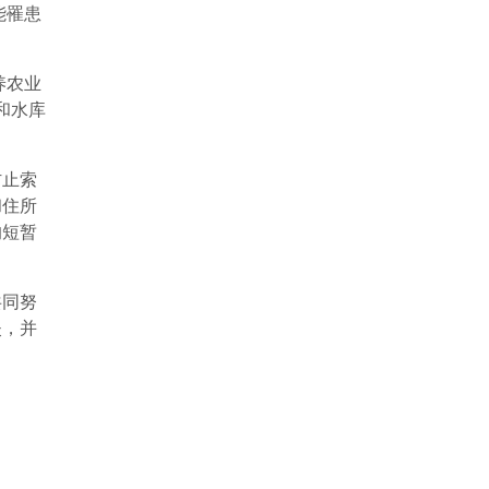
能罹患
养农业
和水库
防止索
和住所
的短暂
共同努
失，并