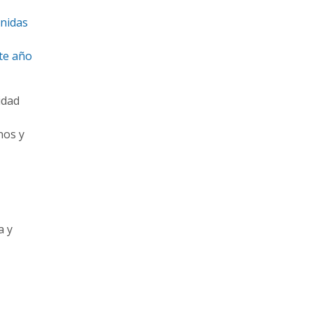
Unidas
ste año
idad
nos y
a y