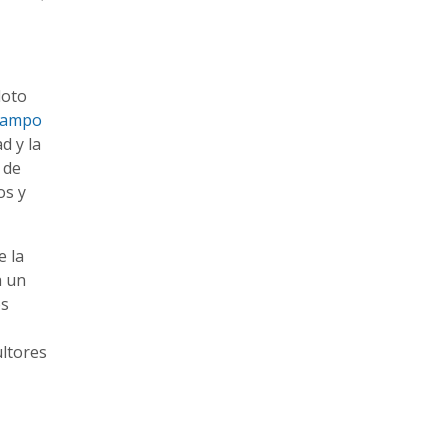
loto
 campo
d y la
 de
os y
e la
a un
os
ultores