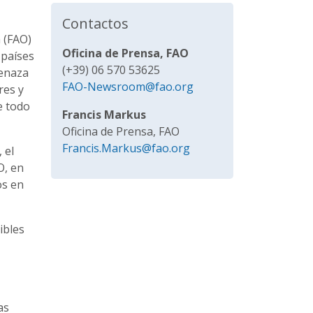
Contactos
a (FAO)
Oficina de Prensa, FAO
 países
(+39) 06 570 53625
menaza
FAO-Newsroom@fao.org
res y
e todo
Francis Markus
Oficina de Prensa, FAO
Francis.Markus@fao.org
 el
O, en
os en
ibles
as