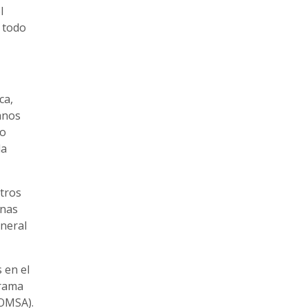
l
e todo
ca,
anos
to
da
otros
enas
eneral
 en el
grama
(OMSA).