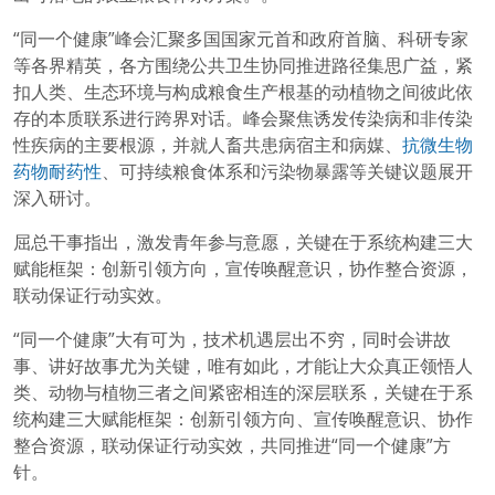
“同一个健康”峰会汇聚多国国家元首和政府首脑、科研专家
等各界精英，各方围绕公共卫生协同推进路径集思广益，紧
扣人类、生态环境与构成粮食生产根基的动植物之间彼此依
存的本质联系进行跨界对话。峰会聚焦诱发传染病和非传染
性疾病的主要根源，并就人畜共患病宿主和病媒、
抗微生物
药物耐药性
、可持续粮食体系和污染物暴露等关键议题展开
深入研讨。
屈总干事指出，激发青年参与意愿，关键在于系统构建三大
赋能框架：创新引领方向，宣传唤醒意识，协作整合资源，
联动保证行动实效。
“同一个健康”大有可为，技术机遇层出不穷，同时会讲故
事、讲好故事尤为关键，唯有如此，才能让大众真正领悟人
类、动物与植物三者之间紧密相连的深层联系，关键在于系
统构建三大赋能框架：创新引领方向、宣传唤醒意识、协作
整合资源，联动保证行动实效，共同推进“同一个健康”方
针。