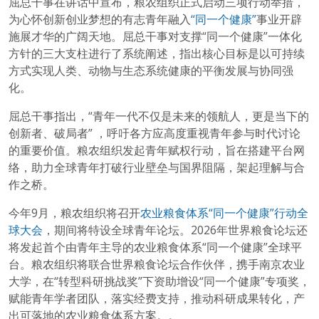
屈总干事在讲话中宣布，粮农组织正式启动三项行动举措，
为心怀创新创业梦想的有志青年融入
“同一个健康”
事业开辟
施展才华的广阔天地。屈总干事对支撑“同一个健康”一体化
方针的三大支柱进行了系统阐述，指出核心目标是以可持续
方式实现人类、动物与生态系统健康的平衡发展与协同强
化。
屈总干事指出，“青年一代不仅是未来的领航人，更是当下的
创新者、破局者” ，呼吁各方应高度重视青年参与时代讨论
的重要价值。粮农组织发起青年赋权行动，旨在搭建平台网
络，助力全球青年打破行业壁垒与国界阻隔，架起理解与合
作之桥。
今年9月，粮农组织将召开
农业粮食体系“同一个健康”行动全
球大会
，期间将特设全球青年论坛。2026年世界粮食论坛还
将发起首个由青年主导的农业粮食体系“同一个健康”全球平
台。粮农组织将联合世界粮食论坛合作伙伴，携手南京农业
大学，在“转型科研挑战奖”下资助增设“同一个健康”专项奖，
赋能青年学者团队，落实经费支持，推动科研成果转化，产
出可落地的农业粮食体系方案。。