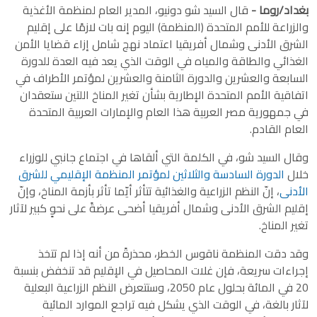
بغداد/روما -
قال السيد شو دونيو، المدير العام لمنظمة الأغذية
والزراعة للأمم المتحدة (المنظمة) اليوم إنه بات لازمًا على إقليم
الشرق الأدنى وشمال أفريقيا اعتماد نهج شامل إزاء قضايا الأمن
الغذائي والطاقة والمياه في الوقت الذي يعد فيه العدة للدورة
السابعة والعشرين والدورة الثامنة والعشرين لمؤتمر الأطراف في
اتفاقية الأمم المتحدة الإطارية بشأن تغير المناخ اللتين ستعقدان
في جمهورية مصر العربية هذا العام والإمارات العربية المتحدة
العام القادم.
وقال السيد شو، في الكلمة التي ألقاها في اجتماع جانبي للوزراء
خلال
الدورة السادسة والثلاثين لمؤتمر المنظمة الإقليمي للشرق
الأدنى
، إنّ النظم الزراعية والغذائية تتأثر أيّما تأثر بأزمة المناخ، وإنّ
إقليم الشرق الأدنى وشمال أفريقيا أضحى عرضةً على نحوٍ كبير لآثار
تغير المناخ.
وقد دقت المنظمة ناقوس الخطر، محذرةً من أنه إذا لم تتخذ
إجراءات سريعة، فإن غلات المحاصيل في الإقليم قد تنخفض بنسبة
20 في المائة بحلول عام 2050، وستتعرض النظم الزراعية البعلية
لآثار بالغة، في الوقت الذي يشكل فيه تراجع الموارد المائية