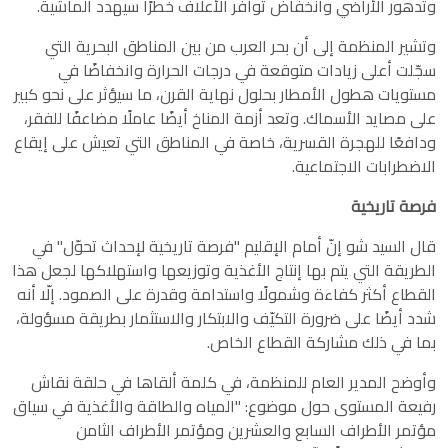
وتدهور الأراضي وانخفاض توافر الأعلاف خطرًا سيهدد الماشية.
وتشير المنظمة إلى أن بحر العرب من بين المناطق البحرية التي
سجّلت أعلى زيادات متوقعة في درجات الحرارة وانخفاضًا في
مستويات هطول الأمطار بحلول نهاية القرن، ما سيؤثر على نحو كبير
على مصايد الأسماك. وتعد أزمة المناخ أيضًا عاملًا مضاعفًا للفقر،
ودافعًا للهجرة القسرية، خاصة في المناطق التي تعيش على إيقاع
الاضطرابات الاجتماعية.
فرصة تاريخية
قال السيد شو إنّ أمام الإقليم "فرصة تاريخية لإحداث تحوّل" في
الطريقة التي يتم بها إنتاج الأغذية وتوزيعها واستهلاكها لجعل هذا
القطاع أكثر كفاءة وشمولًا واستدامة وقدرة على الصمود. إلّا أنه
شدد أيضًا على ضرورة التكيّف والابتكار والاستثمار بطريقة مسؤولة،
بما في ذلك مشاركة القطاع الخاص.
وأوضح المدير العام للمنظمة، في كلمة ألقاها في حلقة نقاش
رفيعة المستوى حول موضوع: "المياه والطاقة والأغذية في سياق
مؤتمر الأطراف السابع والعشرين ومؤتمر الأطراف الثامن