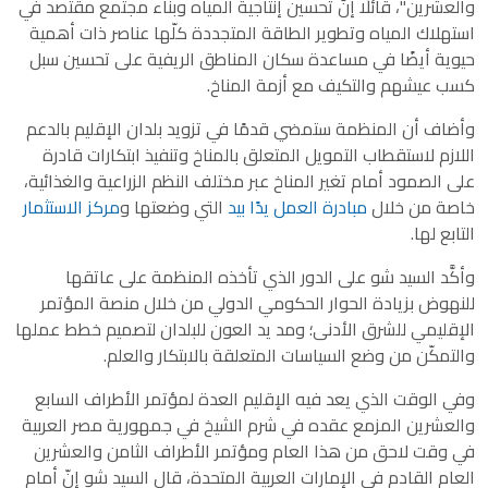
والعشرين"، قائلًا إنّ تحسين إنتاجية المياه وبناء مجتمع مقتصد في
استهلاك المياه وتطوير الطاقة المتجددة كلّها عناصر ذات أهمية
حيوية أيضًا في مساعدة سكان المناطق الريفية على تحسين سبل
كسب عيشهم والتكيف مع أزمة المناخ.
وأضاف أن المنظمة ستمضي قدمًا في تزويد بلدان الإقليم بالدعم
اللازم لاستقطاب التمويل المتعلق بالمناخ وتنفيذ ابتكارات قادرة
على الصمود أمام تغير المناخ عبر مختلف النظم الزراعية والغذائية،
خاصة من خلال
مبادرة العمل يدًا بيد
التي وضعتها و
مركز الاستثمار
التابع لها.
وأكَّد السيد شو على الدور الذي تأخذه المنظمة على عاتقها
للنهوض بزيادة الحوار الحكومي الدولي من خلال منصة المؤتمر
الإقليمي للشرق الأدنى؛ ومد يد العون للبلدان لتصميم خطط عملها
والتمكّن من وضع السياسات المتعلقة بالابتكار والعلم.
وفي الوقت الذي يعد فيه الإقليم العدة لمؤتمر الأطراف السابع
والعشرين المزمع عقده في شرم الشيخ في جمهورية مصر العربية
في وقت لاحق من هذا العام ومؤتمر الأطراف الثامن والعشرين
العام القادم في الإمارات العربية المتحدة، قال السيد شو إنّ أمام