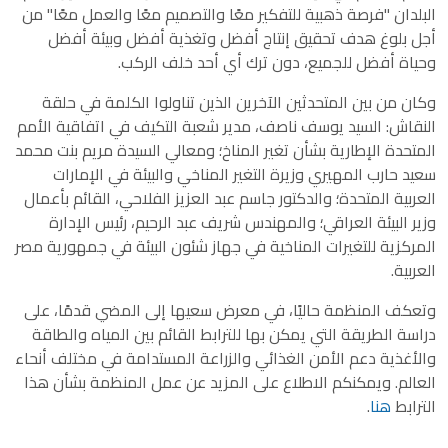
البلدان "فرصة ذهبية للتفكير معًا والتصميم معًا والعمل معًا" من
أجل بلوغ هدف تحقيق إنتاج أفضل وتغذية أفضل وبيئة أفضل
وحياة أفضل للجميع، دون ترك أي أحد خلف الركب.
وكان من بين المتحدثين الآخرين الذين تناولوا الكلمة في حلقة
النقاش: السيد يوسف ناصف، مدير شعبة التكيف في اتفاقية الأمم
المتحدة الإطارية بشأن تغير المناخ؛ ومعالي السيدة مريم بنت محمد
سعيد حارب المهيري وزيرة التغير المناخي والبيئة في الإمارات
العربية المتحدة؛ والدكتور جاسم عبد العزيز الفلاحي، القائم بأعمال
وزير البيئة العراقي؛ والمهندس شريف عبد الرحيم، رئيس الإدارة
المركزية للتغيرات المناخية في جهاز شئون البيئة في جمهورية مصر
العربية.
وتعكف المنظمة حاليًا، في معرض سعيها إلى المضي قدمًا، على
دراسة الطريقة التي يمكن بها للترابط القائم بين المياه والطاقة
والأغذية دعم الأمن الغذائي والزراعة المستدامة في مختلف أنحاء
العالم. ويمكنكم الاطلاع على المزيد عن عمل المنظمة بشأن هذا
الترابط
هنا
.