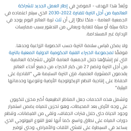
ويُعدّ هذا الهدف - الموضح في
إطار العمل الجديد للشراكة
العالمية من أجل التربة للفترة 2022-2030
الذي سيتم اعتماده في
الجمعية العامة - ملحًا نظرًا إلى أن
ثلث
تربة العالم اليوم يوجد في
حالة سيئة أو سيئة للغاية ويعاني من التدهور بسبب ممارسات
الإدارة غير المستدامة.
ولا يمكن قياس سلامة التربة حسب الخصوبة الزراعية وحدها.
فوفقًا
لمجموعة الخبراء الفنية الحكومية الدولية المعنية بالتربة
التي تم إنشاؤها خلال الجمعية العامة الأولى
للشراكة العالمية
من أجل التربة
وتضم 27 من كبار الخبراء من جميع أنحاء العالم
يقدمون المشورة العلمية، فإن التربة السليمة هي "القادرة على
الحفاظ على إنتاجية النظم الإيكولوجية الأرضية وتنوعها وخدماتها
البيئية."
وتشمل هذه الخدمات جعل المناظر الطبيعية أكبر مخزن للكربون
على وجه الأرض بعد المحيطات، وهو تخزين للمياه يضمن استمرار
وجود الحياة حتى خلال فترات الجفاف، وتقي من الفيضانات، وتنظم
دورات المياه على نطاق واسع. كما أنها تعزز التنوع البيولوجي الذي
يساعد في السيطرة على تفشي الآفات والأمراض، وحتى توفير