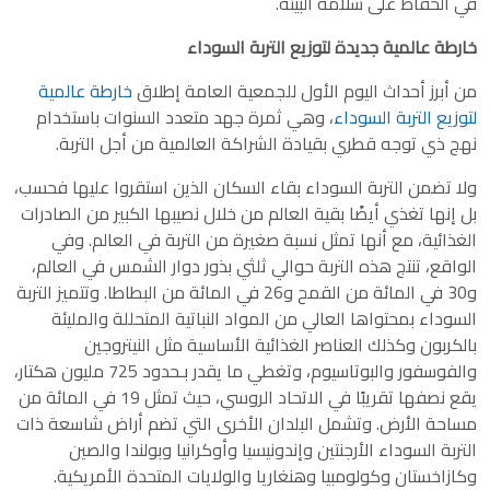
في الحفاظ على سلامة البيئة.
خارطة عالمية جديدة لتوزيع التربة السوداء
من أبرز أحداث اليوم الأول للجمعية العامة إطلاق
خارطة عالمية
لتوزيع التربة السوداء
، وهي ثمرة جهد متعدد السنوات باستخدام
نهج ذي توجه قطري بقيادة الشراكة العالمية من أجل التربة.
ولا تضمن التربة السوداء بقاء السكان الذين استقروا عليها فحسب،
بل إنها تغذي أيضًا بقية العالم من خلال نصيبها الكبير من الصادرات
الغذائية، مع أنها تمثل نسبة صغيرة من التربة في العالم. وفي
الواقع، تنتج هذه التربة حوالي ثلثي بذور دوار الشمس في العالم،
و30 في المائة من القمح و26 في المائة من البطاطا. وتتميز التربة
السوداء بمحتواها العالي من المواد النباتية المتحللة والمليئة
بالكربون وكذلك العناصر الغذائية الأساسية مثل النيتروجين
والفوسفور والبوتاسيوم، وتغطي ما يقدر بـحدود 725 مليون هكتار،
يقع نصفها تقريبًا في الاتحاد الروسي، حيث تمثل 19 في المائة من
مساحة الأرض. وتشمل البلدان الأخرى التي تضم أراض شاسعة ذات
التربة السوداء الأرجنتين وإندونيسيا وأوكرانيا وبولندا والصين
وكازاخستان وكولومبيا وهنغاريا والولايات المتحدة الأمريكية.