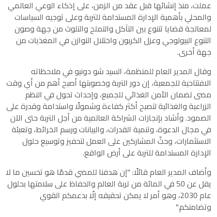
عملت، منذ إنشائها قبل عقد من الزمن، على إذكاء الوعي العالمي
والمحلي بأهمية الإدارة المستدامة للتربة وعلى توجيه السياسات
لمعالجة قضايا تتنوع بين التآكل والتملح والتلوث من جهة وصون
التنوع البيولوجي وعزل الكربون واختلال التوازن في المغذيات من
جهة أخرى.
وقال المدير العام للمنظمة، السيد شو دونيو في ملاحظاته
الافتتاحية للجمعية، إن دور التربة وخصوبتها أصبح أهم من أي وقت
مضى لضمان الأمن الغذائي للجميع، وإحداث تحول في النظم
الزراعية والغذائية لتصبح أكثر كفاءة وشمولًا واستدامة وقدرة على
الصمود. وأشاد بإنجازات الشراكة العالمية من أجل التربة حتى الآن
في مجال الدعوة، وتنمية القدرات، والبيانات ورسم الخرائط، وتعبئة
الاستثمارات، وحثّ المشاركين على العمل لتحفيز وتوسيع حلول
الإدارة المستدامة للتربة على أرض الواقع.
وأضاف المدير العام قائلًا: "إن هدفنا للمضي قدمًا هو تحسين ما لا
يقل عن 50 في المائة من تربة العالم والحفاظ على سلامتها بحلول
عام 2030، وهو أمر لا يمكن تحقيقه إلّا بدعمكم القوي
وتضامنكم."