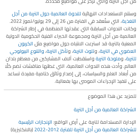
من أجل التربة والتي تركز على مواضيع محددة.
وستتم الاستعدادات النهائية
للندوة العالمية حول التربة من أجل
التغذية
، التي ستُعقد في الفترة من 26 إلى 29 يوليو/تموز 2022.
وكانت الندوات السابقة التي عقدتها المنظمة في إطار الشراكة
العالمية من أجل التربة ومجموعة الخبراء الفنية الحكومية الدولية
المعنية بالتربة قد استرعت الانتباه حول مواضيع مثل
الكربون
العضوي في التربة
، و
تلوث التربة
، و
تآكل التربة
،
والتنوع البيولوجي
للتربة
، و
ملوحة التربة
واستقطبت آلاف المشاركين من معظم بلدان
العالم. وأدت هذه الندوات العالمية، التي غطتها مناقشات تضم كلًا
من أبعاد العلم والسياسات، إلى إصدار وثائق ختامية مفيدة تساعد
على تنفيذ الإجراءات الموصى بها بفعالية.
للمزيد عن هذا الموضوع
الشراكة العالمية من أجل التربة
الإدارة المستدامة للتربة على أرض الواقع:
الإنجازات الرئيسية
للشراكة العالمية من أجل التربة للفترة 2012-2022
(بالانكليزية)