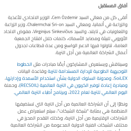
آفاق المستقبل
ألقى كل من معالي السيد Cem Özdemir، الوزير الاتحادي للأغذية
والزراعة في ألمانيا، ومعالي السيد Chalermchai Sri-on، وزير الزراعة
والتعاونيات في تايلند، والسيد Virginijus Sinkevičius، مفوض الاتحاد
الأوروبي للبيئة ومصايد الأسماك، كلمات خلال افتتاح الجمعية
العامة، تناولوا فيها الدعم الواسع ومن عدة قطاعات لجدول
أعمال الشراكة العالمية من أجل التربة.
وسيناقش ويستعرض المشاركون أيضًا مبادرات مثل
الخطوط
التوجيهية الطوعية للإدارة المستدامة للتربة
وقاعدة البيانات
SoiLEX
،
ومدونة السلوك الدولية بشأن استخدام الأسمدة وإدارتها
،
ومبادرة إعادة توفير الكربون في التربة العالمية (RECSOIL)
، وحملة
اليوم العالمي للتربة لعام 2022
،
وبرنامج أطباء التربة العالمي.
ونظرًا إلى أن الشراكة العالمية من أجل التربة التي تستضيفها
المنظمة هي بمثابة "شبكة الشبكات"، سيتم استعراض عمل
الشراكات الإقليمية من أجل التربة، وكذلك التقدم المحرز في
مختلف الشبكات الفنية الدولية المدعومة من الشراكة العالمية