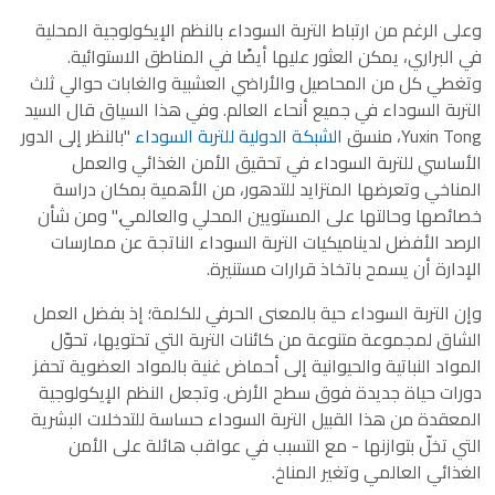
وعلى الرغم من ارتباط التربة السوداء بالنظم الإيكولوجية المحلية
في البراري، يمكن العثور عليها أيضًا في المناطق الاستوائية.
وتغطي كل من المحاصيل والأراضي العشبية والغابات حوالي ثلث
التربة السوداء في جميع أنحاء العالم. وفي هذا السياق قال السيد
Yuxin Tong، منسق
الشبكة الدولية للتربة السوداء
"بالنظر إلى الدور
الأساسي للتربة السوداء في تحقيق الأمن الغذائي والعمل
المناخي وتعرضها المتزايد للتدهور، من الأهمية بمكان دراسة
خصائصها وحالتها على المستويين المحلي والعالمي." ومن شأن
الرصد الأفضل لديناميكيات التربة السوداء الناتجة عن ممارسات
الإدارة أن يسمح باتخاذ قرارات مستنيرة.
وإن التربة السوداء حية بالمعنى الحرفي للكلمة؛ إذ بفضل العمل
الشاق لمجموعة متنوعة من كائنات التربة التي تحتويها، تحوّل
المواد النباتية والحيوانية إلى أحماض غنية بالمواد العضوية تحفز
دورات حياة جديدة فوق سطح الأرض. وتجعل النظم الإيكولوجية
المعقدة من هذا القبيل التربة السوداء حساسة للتدخلات البشرية
التي تخلّ بتوازنها - مع التسبب في عواقب هائلة على الأمن
الغذائي العالمي وتغير المناخ.