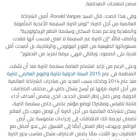
مصدر للمنتجات الصيدلانية.
وفي هذا الصدد، قال السيد
Ronald
Vargas، أمين الشراكة
العالمية من أجل التربة: "توفر التربة السليمة الأغذية المأمونة
والمغذية وتدعم صحة السكان وسلامة النظم الإيكولوجية".
وأضاف قائلًا "إن التربة غير السليمة لا تعني فحسب أنها فقدت
مستوياتها الطبيعية من التنوع البيولوجي والإنتاجية، بل أصبحت أقل
قدرة على الصمود، وبالتالي فهي عرضة لمزيد من التدهور."
وعلى الرغم من تزايد اهتمام العامة بسلامة التربة منذ أن نسّقت
المنظمة في عام
2015 السنة الدولية للتربة
واليوم العالمي للتربة
منذ عام 2014 وكذلك بسبب العديد من مبادرات الشراكة العالمية
من أجل التربة، فإنها لم تُرسخ بشكل كافٍ في مختلف الالتزامات
الدولية. ومن خلال إطار العمل الجديد، الذي يتضمن أهداف أداء
قابلة للقياس ومقترحًا لوضع مؤشر عالمي خاص بسلامة التربة،
يمكن للشراكة العالمية من أجل التربة أن توصل صوت كل العالم
لضمان ترجمة تلك الاتفاقات إلى إجراءات ملموسة على أرض
الواقع. ويهدف إطار العمل أيضًا إلى التنسيق على نحو أفضل مع
اتفاقيات ريو الثلاث، ممّا يضمن الاعتراف بشكل مناسب بدور التربة