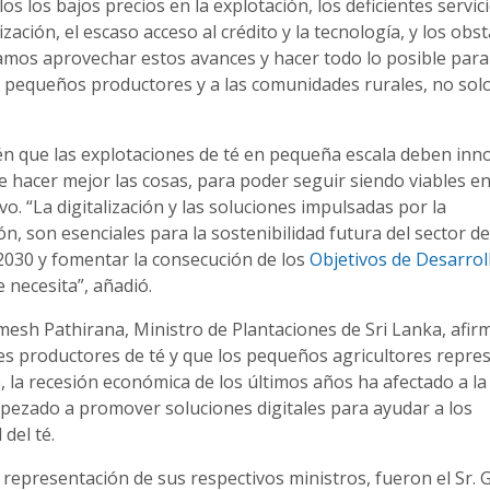
os los bajos precios en la explotación, los deficientes servic
zación, el escaso acceso al crédito y la tecnología, y los obs
tamos aprovechar estos avances y hacer todo lo posible para
los pequeños productores y a las comunidades rurales, no sol
én que las explotaciones de té en pequeña escala deben inn
hacer mejor las cosas, para poder seguir siendo viables e
ivo.
“La digitalización y las soluciones impulsadas por la
ón, son esenciales para la sostenibilidad futura del sector de
2030 y fomentar la consecución de los
Objetivos de Desarrol
 necesita”, añadió.
amesh Pathirana, Ministro de Plantaciones de Sri Lanka, afir
es productores de té y que los pequeños agricultores repre
, la recesión económica de los últimos años ha afectado a la
mpezado a promover soluciones digitales para ayudar a los
 del té.
n representación de sus respectivos ministros, fueron el Sr