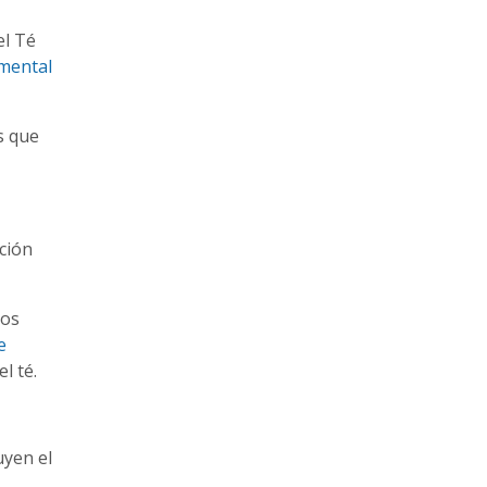
,
el Té
mental
s que
ción
los
e
l té.
uyen el