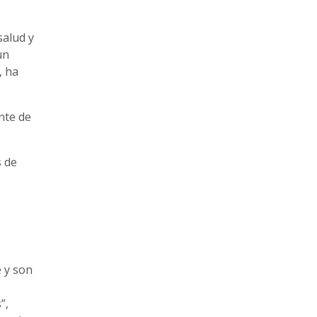
salud y
un
, ha
nte de
s de
 y son
”,