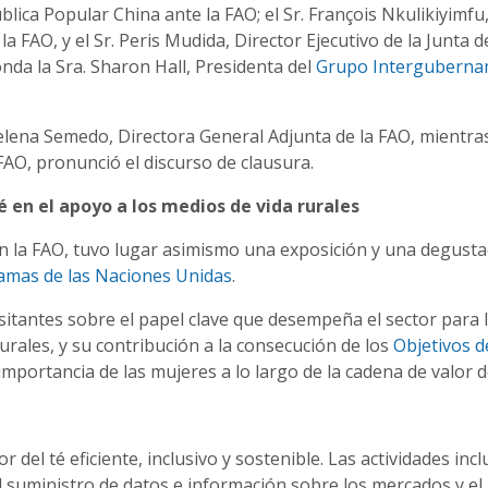
ica Popular China ante la FAO; el Sr. François Nkulikiyimfu
AO, y el Sr. Peris Mudida, Director Ejecutivo de la Junta d
nda la Sra. Sharon Hall, Presidenta del
Grupo Interguberna
elena Semedo, Directora General Adjunta de la FAO, mientra
FAO, pronunció el discurso de clausura.
 en el apoyo a los medios de vida rurales
en la FAO, tuvo lugar asimismo una exposición y una degusta
amas de las Naciones Unidas
.
visitantes sobre el papel clave que desempeña el sector para 
urales, y su contribución a la consecución de los
Objetivos d
importancia de las mujeres a lo largo de la cadena de valor de
del té eficiente, inclusivo y sostenible. Las actividades incl
l suministro de datos e información sobre los mercados y el