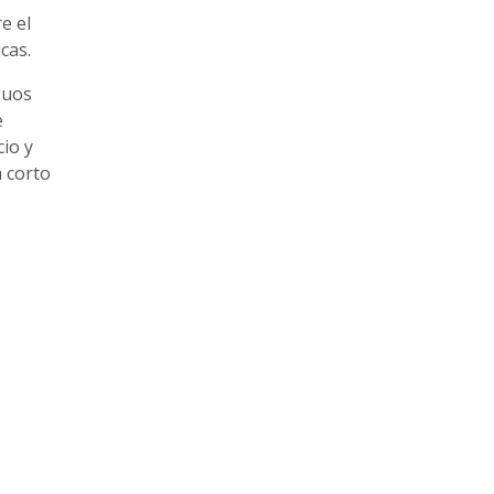
e el
cas.
guos
e
io y
a corto