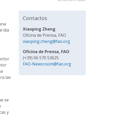
Contactos
 una
Xiaoping Zheng
l día
Oficina de Prensa, FAO
xiaoping.zheng@fao.org
Oficina de Prensa, FAO
(+39) 06 570 53625
ector
FAO-Newsroom@fao.org
otor
ha
ra las
ue se
e
cas y