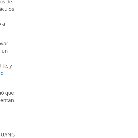
ios de
táculos
o a
ovar
n un
l té,
y
lo
mó que
sentan
. GUANG