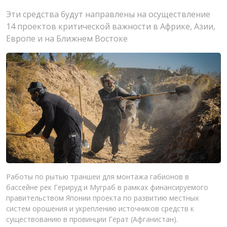
Эти средства будут направлены на осуществление
14 проектов критической важности в Африке, Азии,
Европе и на Ближнем Востоке
Работы по рытью траншеи для монтажа габионов в
бассейне рек Герируд и Муграб в рамках финансируемого
правительством Японии проекта по развитию местных
систем орошения и укреплению источников средств к
существованию в провинции Герат (Афганистан).