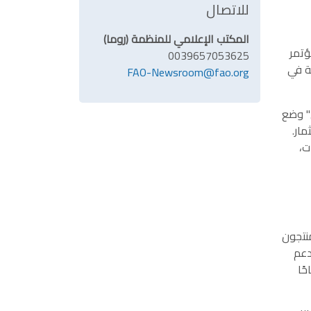
للاتصال
المكتب الإعلامي للمنظمة (روما)
ؤتمر
0039657053625
ة في
FAO-Newsroom@fao.org
" وضع
مار.
ت،
منتجون
دعم
ًا