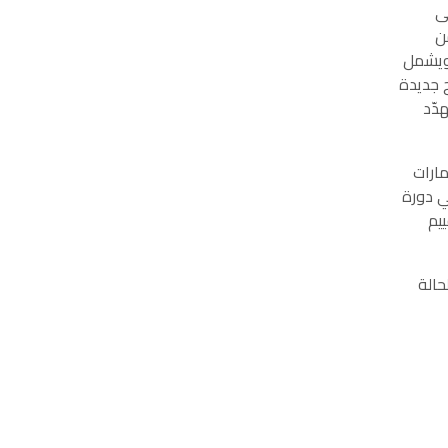
رات جائحة كوفيد-19، أدت إلى
ن
 ويشمل
ج جديدة
دّد
مارات
في الشباب: (1) إشراك الشباب في دورة
والرصد والتقييم
حالة