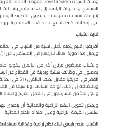
وقالت السيدة Josefa Sacko، مفو
السياسي والدعوات الرامية إلى تعبئة برامج وتدخلات است
إجراءات تنفيذية ملموسة - وتنطوي الخطوط التوجيهية 
على إمكانات كبيرة لدفع عجلة هذه العملية والنهوض با
قارة الشباب
ويمثل هذا موردًا هائلًا للازدهار في المستقبل، غير أن
والشباب معرضون مرتين أكثر من البالغين ليكونوا عا
الفقر في أفريقي
وبالإضافة إلى ذلك، تواجه الشابات، ولا سيما في المنا
والتي تحدّ من مشاركتهن في العمل المربح واغتنام الف
ويمكن لتحويل النظم الزراعية والغذائية أن يتصدى لهذ
سلاسل القيمة الزراعية وعلى امتداد النظم الغذائية.
الشباب عنصر رئيسي لبناء نظم زراعية وغذائية مستدامة