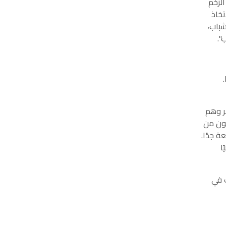
 الزخم
تخاذ
شباب،
ب".
م بين 15 و35 عامًا.
ر وهم
مال الشباب (63 في المائة) يعانون من
تفعة جدًا.
ا
ب في