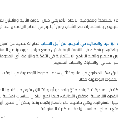
(المنظمة) ومفوضية الاتحاد الأفريقي خلال الدورة الثانية والثلاثين لم
لنهوض بالاستثمارات مع الشباب ومن أجلهم في النظم الزراعية والغذائي
الزراعية والغذائية في أفريقيا من أجل الشباب
خطوات عملية عن "سبل
وتعتبرهم شركاء في التنمية الريفية، في جميع مراحل دورة برنامج الاستث
 بتصميم وتنفيذ البرامج الاستثمارية في الأغذية والزراعة: أي الحكوما
مع المدني، والشابات والشباب أنفسهم.
طلاق هذا المطبوع في ملابو: "تأتي هذه الخطوط التوجيهية في الوقت
لخطوط التوجيهية محليًا.
ة في مبادرة "بلدٌ واحد منتجٌ واحد ذو أولوية" التي يقوم من خلالها ال
اء القدرة التنافسية، وخفض التكاليف، فيما تضع البلدان سياسات تمكينية ل
ينيا الاستوائية، وهي فاكهة تباع بأسعار زهيدة بينما يمكن أن تحقق أرباح
تع بالمناخ المناسب لزراعة الفاكهة الاستوائية.