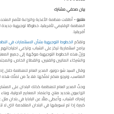
بيان صحفي مشترك
ملابو -
أطلقت منظمة الأغذية والزراعة للأمم المتحدة 
المنظمة الإقليمي لأفريقيا، خطوطًا توجيهية جديدة ل
أفريقيا.
وتقدّم
الخطوط التوجيهية بشأن الاستثمارات في النظم 
برامج استثمارية تركز على الشباب. وتراعي احتياجاتهم 
وإنّ هذه الخطوط التوجيهية موجّهة إلى جميع المعنيين
والشركاء الماليين والفنيين، والقطاع الخاص، والمجت
وقال السيد شو دونيو، المدير العام للمنظمة خلال إ
المناسب، ونرجو منكم تملّكها. فلا بدّ من تملّك هذه ا
وحثّ المدير العام للمنظمة كذلك البلدان على المشارك
الزراعيون بتحديد منتج، واعتماد المعايير الدولية، وبن
إشراك الشباب. وأعطى مثلًا عن البابايا في بلدان مثل غ
كبيرة إذا تم تسويقها في البلدان المتقدمة التي لا تتم