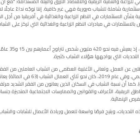
ضة الاتحاد الأفريقي للزراعة والتنمية الريفية والاقتصاد الأزرق والبيئة المستدامة: "مع أنّ
ثمارية شاملة للشباب ضرورية فهي غير كافية. إننا نوجّه نداءً عاجلًا لا
بشأن الاستثمارات في النظم الزراعية والغذائية في أفريقيا من أجل ال
لاستثمارات في مبادرات النظم الزراعية والغذائية التي تركز على الشبا
أفريقيا إقليم يتمتع بأعلى نسبة من الشباب في العالم، إذ يعيش فيه نحو 420 مليون شخص تتراوح أعماره
ّ التحديات التي يواجهها هؤلاء الشباب كثيرة.
طلين عن العمل. وتعاني الأغلبية العظمى من الشباب العاملين من الفق
يعملون في وظائف هشّة ورديئة في القطاع غير الرسمي. وفي عام 2019، كان نحو ثلثي الع
ا مقابل نصف البالغين (51 في المائة). كما أن نسبة الشباب في السكان الذين يعانون من الفقر الشديد مر
طق الريفية، الأعراف والقوانين والممارسات الاجتماعية المتحيزة جنسانيً
رص الإنمائية.
ه التحديات، ويتيح فرصًا واسعة للعمل وريادة الأعمال للشابات والشبا