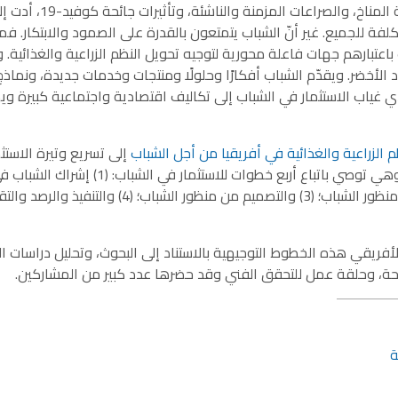
تتعرض النظم الزراعية والغذائية لضغوط نتيجة آثار أزمة المناخ، والصراعات المزمنة والناشئة، وتأثي
فة للجميع. غير أنّ الشباب يتمتعون بالقدرة على الصمود والابتكار. فم
اعتبارهم جهات فاعلة محورية لتوجيه تحويل النظم الزراعية والغذائية.
د الأخضر. ويقدّم الشباب أفكارًا وحلولًا ومنتجات وخدمات جديدة، ونماذ
 غياب الاستثمار في الشباب إلى تكاليف اقتصادية واجتماعية كبيرة ويه
 الزراعية والغذائية في أفريقيا من أجل الشباب
إلى تسريع وتيرة الاستث
في النظم الزراعية والغذائية مع الشباب ومن أجلهم. وهي توصي باتباع أربع خطوات للاستثمار 
برنامج الاستثمار؛ (2) وإجراء تقييم وتصميم مسبق من منظور الشباب؛ (3) والتصميم من منظور الشباب؛ (4) والتنفيذ 
ريقي هذه الخطوط التوجيهية بالاستناد إلى البحوث، وتحليل دراسات ال
لحة، وحلقة عمل للتحقق الفني وقد حضرها عدد كبير من المشاركين.
ة