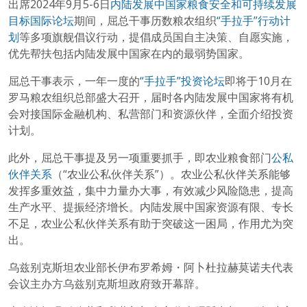
出席2024年9月5-6日
内陆发展中国家粮食安全和可持续发展
目标国际论坛
期间，屈总干事历数粮农组织
“手拉手”行动计
划
等多项旗舰倡议行动，提倡成员国自主决策、自愿实施，
优先帮扶包括内陆发展中国家在内的最弱势国家。
屈总干事表示，一年一度的
“手拉手”投资论坛
即将于10月在
罗马粮农组织总部盛大召开，届时各内陆发展中国家将有机
会对接国际金融机构、私营部门和资源伙伴，全面介绍投资
计划。
此外，屈总干事提及另一项重要抓手，即农业粮食部门
公私
伙伴关系
（“农业公私伙伴关系”）。农业公私伙伴关系能够
发挥多重效益，集中力量办大事，有效减少风险隐患，提高
生产水平、提振经济增长。内陆发展中国家资源有限、专长
不足，农业公私伙伴关系有助于突破这一困局，作用尤为突
出。
乌兹别克斯坦农业部长伊布罗希姆・阿卜杜拉赫莫诺夫代表
会议主办方乌兹别克斯坦政府致开幕辞。