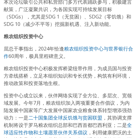
本次论坛吸引公共和私营部门多方代表踊跃参与，积极建言
献策，广泛凝聚共识，为各国实现可持续发展目标
（SDGs），尤其是SDG 1（无贫困）、SDG2（零饥饿）和
SDG 10（减少不平等）挖掘新机遇、注入新动能。
粮农组织投资中心
屈总干事指出，2024年恰逢
粮农组织投资中心与世界银行合
作
60周年，极具里程碑意义。
粮农组织投资中心积极发挥桥梁纽带作用，为成员国与投资
方牵线搭桥，立足本组织知识和专长优势，构筑有利环境，
推动政策和投资落地生根。
投资中心成立以来，伙伴网络实现了全方位、多层次、宽领
域发展。今年7月，粮农组织加入两项重要合作倡议，为内
陆发展中国家等广大发展中国家农业粮食体系转型增添强劲
动力：一是
二十国集团全球反饥饿与贫困联盟
，其协调支撑
机制将设于罗马粮农组织总部和巴西首都巴西利亚；二是
全
球适应性作物和土壤愿景伙伴关系倡议
，利用健康肥沃的土