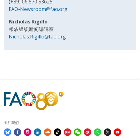
(+39) 06 570 53625
FAO-Newsroom@fao.org
Nicholas Rigillo
粮农组织新闻编辑室
Nicholas.Rigillo@fao.org
关注我们