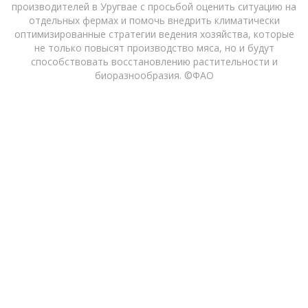
производителей в Уругвае с просьбой оценить ситуацию на
отдельных фермах и помочь внедрить климатически
оптимизированные стратегии ведения хозяйства, которые
не только повысят производство мяса, но и будут
способствовать восстановлению растительности и
биоразнообразия. ©ФАО
16/08/2022
Пятьдесят лет назад Мария Тереса Де Лос
Сантос и ее муж Абаюба Ривас унаследовали
ферму по разведению коров и овец площадью
495 гектаров, расположенную в департаменте
Сальто на севере Уругвая. Эта ферма в Сан-
Сеферино принадлежала семье Абаюбы с
самого его рождения. Когда его отец умер и
хозяйство перешло в ведение Абаюбы, Мария
Тереса оставила свою работу школьной
учительницы, чтобы трудиться на ферме.