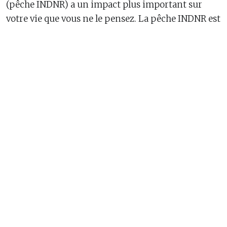
(pêche INDNR) a un impact plus important sur
votre vie que vous ne le pensez. La pêche INDNR est
l’une des plus grandes menaces pour nos océans.
Elle a des incidences sur la durabilité de la pêche,
les moyens de subsistance des pêcheurs et des
communautés côtières et la protection des
écosystèmes aquatiques. Elle a également un
impact sur les consommateurs qui peuvent être
trompés sur le poisson qu’on leur vend, sa
provenance et la manière dont il a été pêché.
Acheter des produits issus de la pêche INDNR,
même sans le savoir, revient à soutenir
indirectement des pratiques non durables ou les
activités criminelles qui y sont souvent liées. Vous
pouvez contribuer à soutenir la pêche durable en