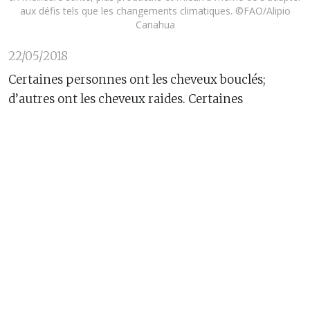
aux défis tels que les changements climatiques. ©FAO/Alipio
Canahua
22/05/2018
Certaines personnes ont les cheveux bouclés;
d’autres ont les cheveux raides. Certaines
personnes bronzent alors que d’autres prennent
des coups de soleil. Certaines personnes sont
capables de retourner leurs lèvres, d’autres n’en
sont pas capables. Tout cela s’explique par nos
gènes et leurs différences. La diversité. C'est-ce qui
met du piment dans la vie.
Tout comme nos propres différences, les plantes et
les animaux ont aussi des différences, visibles ou
pas. Une variété de riz, par exemple, est plus