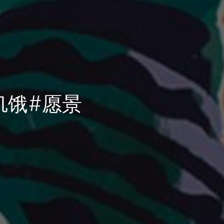
饥饿#愿景