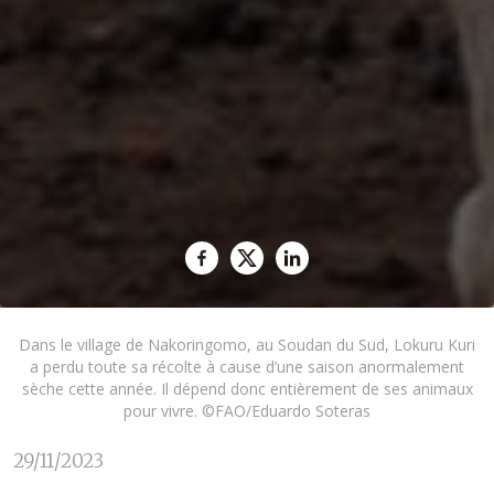
Dans le village de Nakoringomo, au Soudan du Sud, Lokuru Kuri
a perdu toute sa récolte à cause d’une saison anormalement
sèche cette année. Il dépend donc entièrement de ses animaux
pour vivre. ©FAO/Eduardo Soteras
29/11/2023