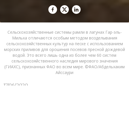
Сельскохозяйственные системы рамли в лагунах Гар-эль-
Мильха отличаются особым методом возделывания
сельскохозяйственных культур на песке с использованием
морских приливов для орошения посевов пресной дождевой
водой. Это всего лишь одна из более чем 60 систем
сельскохозяйственного наследия мирового значения
(ГИАХС), признанных ФАО во всем мире. ©ФАО/Абдельхаким
Айссаури
17/06/2020
Природа может из врага превращаться в
союзника. Фермеры, которым это веками было
известно, научились выживать и производить
продовольствие, несмотря на жару, нехватку
воды и даже отсутствие пахотной земли. В