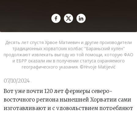
Десять лет спустя Хрвое Матиевич и другие производители
традиционных хорватских колбас "Бараньский кулен"
продолжают извлекать выгоду из той помощи, которую ФАО
и ЕБРР оказали им в получении статуса охраняемого
географического указания. ©Hrvoje Matijević
07/10/2024
Вот уже почти 120 лет фермеры северо-
восточного региона нынешней Хорватии сами
изготавливают и с удовольствием потребляют
сырокопченую колбасу из
высококачественной местной свинины.
Колбасный фарш приправляют молотой