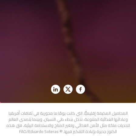
المحاصيل المكيفة إقليميًّا، التي كانت يومًا ما محورية في ثقافات أفريقيا
وعاداتها الغذائية المتنوعة، تدخل ببطء طي النسيان. وبينما يتصدى العالم
لتحديات ملحّة مثل الأمن الغذائي وتغير المناخ والاستدامة البيئية، فإن هذه
الكنوز جديرة بإعادة التفكير فيها. © FAO/Eduardo Soteras