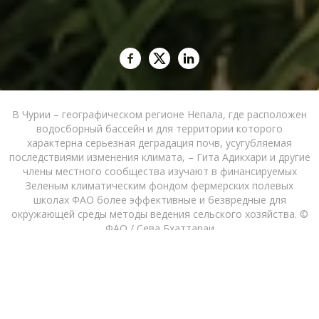
В Чурии – географическом регионе Непала, где расположен
водосборный бассейн и для территории которого
характерна серьезная деградация почв, усугубляемая
последствиями изменения климата, – Гита Адикхари и другие
члены местного сообщества изучают в финансируемых
Зеленым климатическим фондом фермерских полевых
школах ФАО более эффективные и безвредные для
окружающей среды методы ведения сельского хозяйства. ©
ФАО / Сева Бхаттараи
15/07/2024
Гита Адикхари осознала масштабы перемен
только после того, как урожайность на ее