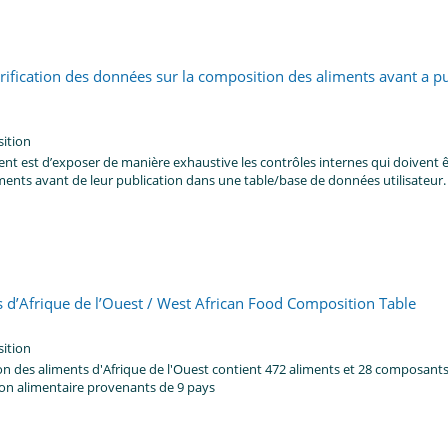
ification des données sur la composition des aliments avant a pub
ition
ent est d’exposer de manière exhaustive les contrôles internes qui doivent êt
ments avant de leur publication dans une table/base de données utilisateur.
 d’Afrique de l’Ouest / West African Food Composition Table
ition
on des aliments
d'
Afrique de l'Ouest
contient
472
aliments
et 28
composant
on alimentaire provenants
de 9 pays