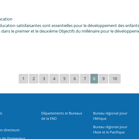
ucation
ducation satisfaisantes sont essentielles pour le développement des enfants
es dans le premier et le deuxième Objectifs du millénaire pour le développe
1
2
3
4
5
6
7
8
9
10
is
Départements et Bureaux
Bureau régional pour
de la FAO
l'Afrique
Bureau régional pour
s directeurs
l'Asie et le Pacifique
 de l'Inspecteur