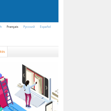
sh
Français
Русский
Español
ités