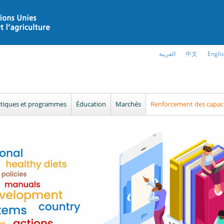
العربية
中文
Engli
itiques et programmes
Éducation
Marchés
Renforcement des capac