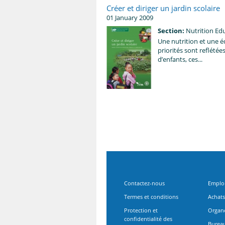
Créer et diriger un jardin scolaire
01 January 2009
Section:
Nutrition Ed
Une nutrition et une é
priorités sont reflété
d’enfants, ces...
Contactez-nous
Emplo
Termes et conditions
Achats
Protection et
Organe
confidentialité des
Bureau