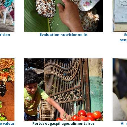
rition
Évaluation nutritionnelle
É
sen
e valeur
Pertes et gaspillages alimentaires
Ali