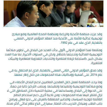
وقد عززت منظمة الأغذية والزراعة ومنظمة الصحة العالمية وضع مبادئ
توجيهية غذائية قائمة على الأغذية منذ انعقاد المؤتمر الدولي المعني
بالتغذية، الذي عقد في عام 1992.
ومتابعة لهذا املؤمتر الدولي األول، بدأت العديد من البلدان في تطوير مبادئها
التوجيهية الغذائية وتحديثها بانتظام، ولكن في السنوات األخيرة، نما هذا العدد
بشكل كبير، كاستجابة لزيادة املناصرة والتحديات التغذوية املعاصرة والبيئات
املتغيرة.
وقد صدق المؤتمر الدولي الثاني المعني بالتغذية، الذي تم الاحتفال به في
عام 2014، على أهمية وإمكانيات هذه المجموعات من خلال إطار عملها.
وما برحت المنظمة تعمل خلال العقدين الماضيين لدعم البلدان الأعضاء في
وضع مبادئها التوجيهية وتنفيذها وتنقيحها. وينصب التركيز حاليا من جهة،
على الدعوة إلى البلدان ومساعدتها في عملية التنمية داخل المناطق التي لا
تزال تفتقر فيها هذه المجموعات؛ ومن ناحية أخرى، دعم استخدام النظم
القائمة لتوجيه السياسات والتدابير المتعلقة بالعرض على نحو فعال، وبرامج
جانب الطلب وهياكل التدريب ذات الصلة، سعيا إلى اتباع نظام غذائي أكثر صحة.