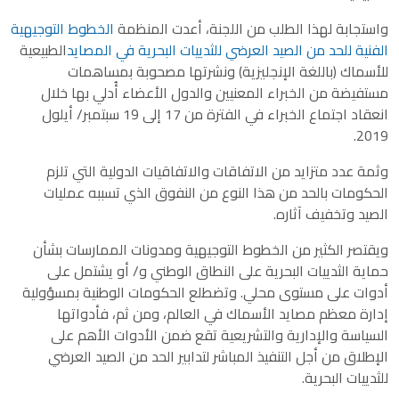
واستجابة لهذا الطلب من اللجنة، أعدت المنظمة
الخطوط التوجيهية
الفنية للحد من الصيد العرضي للثدييات البحرية في المصايد
الطبيعية
للأسماك (باللغة الإنجليزية) ونشرتها مصحوبة بمساهمات
مستفيضة من الخبراء المعنيين والدول الأعضاء أُدلي بها خلال
انعقاد اجتماع الخبراء في الفترة من 17 إلى 19 سبتمبر/ أيلول
2019.
وثمة عدد متزايد من الاتفاقات والاتفاقيات الدولية التي تلزم
الحكومات بالحد من هذا النوع من النفوق الذي تسببه عمليات
الصيد وتخفيف آثاره.
ويقتصر الكثير من الخطوط التوجيهية ومدونات الممارسات بشأن
حماية الثدييات البحرية على النطاق الوطني و/ أو يشتمل على
أدوات على مستوى محلي. وتضطلع الحكومات الوطنية بمسؤولية
إدارة معظم مصايد الأسماك في العالم، ومن ثم، فأدواتها
السياسة والإدارية والتشريعية تقع ضمن الأدوات الأهم على
الإطلاق من أجل التنفيذ المباشر لتدابير الحد من الصيد العرضي
للثدييات البحرية.