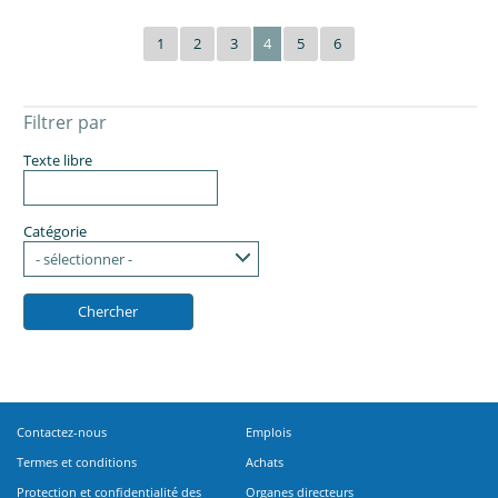
1
2
3
4
5
6
Filtrer par
Texte libre
Catégorie
- sélectionner -
Contactez-nous
Emplois
Termes et conditions
Achats
Protection et confidentialité des
Organes directeurs