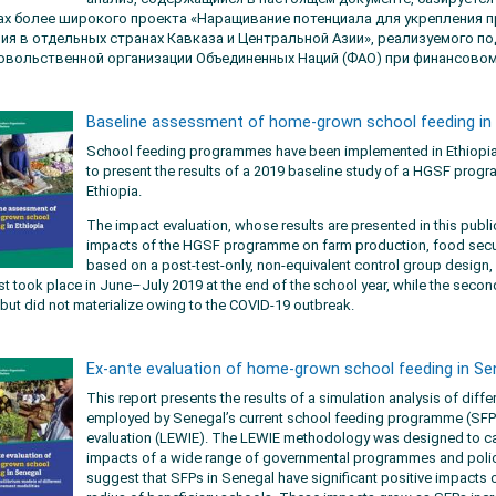
ах более широкого проекта «Наращивание потенциала для укрепления 
ния в отдельных странах Кавказа и Центральной Азии», реализуемого 
овольственной организации Объединенных Наций (ФАО) при финансовом
Baseline assessment of home-grown school feeding in 
School feeding programmes have been implemented in Ethiopia f
to present the results of a 2019 baseline study of a HGSF pro
Ethiopia.
The impact evaluation, whose results are presented in this publ
impacts of the HGSF programme on farm production, food securi
based on a post-test-only, non-equivalent control group design,
irst took place in June–July 2019 at the end of the school year, while the sec
 but did not materialize owing to the COVID-19 outbreak.
Ex-ante evaluation of home-grown school feeding in Se
This report presents the results of a simulation analysis of dif
employed by Senegal’s current school feeding programme (SFP
evaluation (LEWIE). The LEWIE methodology was designed to capt
impacts of a wide range of governmental programmes and polici
suggest that SFPs in Senegal have significant positive impacts