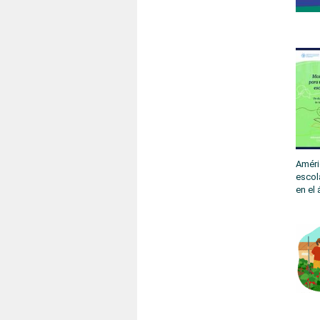
Améri
escol
en el 