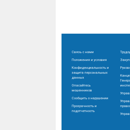
Связь с нами
Трудо
Положения и условия
Закуп
Конфиденциальность и
Руков
защита персональных
Канце
данных
Генер
Опасайтесь
инспе
мошенников
Управ
Сообщить о нарушении
Управ
Прозрачность и
право
подотчетность
Управ