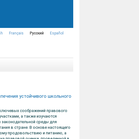
sh
Français
Русский
Español
спечения устойчивого школьного
 ключевых соображений правового
частками, а также изучаются
я законодательной среды для
ания в стране. В основе настоящего
ому продовольствию и питанию, а
 на правовой оценке, проведенной в