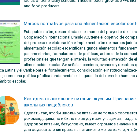
radius of beneficiary schools. These impacts grow as SFPs incre
and food producers.
Marcos normativos para una alimentación escolar sost
Esta publicación, desarrollada en el marco del proyecto de ali
Cooperación Internacional Brasil-FAO, tiene el objetivo de compar
del proceso de elaboración e implementación de marcos jurídic
alimentación escolar, e identificar algunos elementos fundamenta
parlamentarios, formuladores de políticas, actores de la comun
profesionales que tengan el interés, la voluntad e intención de e
alimentación escolar. Se señalan caminos, avances y desafíos q
ca Latina y el Caribe para el fortalecimiento, consolidación e institucionaliz
ar, como una política pública fundamental en la garantía del derecho humano 
ámbito escolar.
Как сделать школьное питание вкусным. Признание
школьных пищеблоков
Сделать так, чтобы школьное питание не только соответ
рекомендациям, но и было по вкусу всем учащимся, - задача
Здоровое питание, безусловно, имеет огромное значение д
для осуществления права на питание не менее важно, что