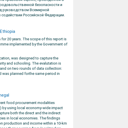
продовольственной безопасности и
под руководством Всемирной
 содействии Российской Федерации.
Ethiopia
or 20 years. The scope of this report is
gramme implemented by the Government of
ication, was designed to capture the
ty and schooling. The evalutation is
 and on two rounds of data collection:
ond was planned forthe same period in
negal
ferent food procurement modalities
) by using local economy-wide impact
ure both the direct and the indirect
es in local economies. The findings
 on production and income within a 10-km