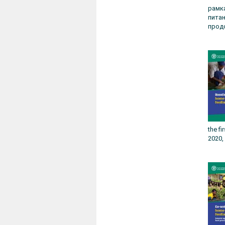
рамк
пита
прод
the f
2020,