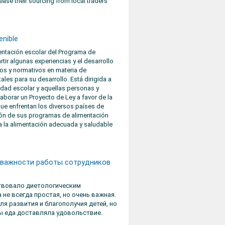
ase their sourcing from local traders
enible
mentación escolar del Programa de
tir algunas experiencias y el desarrollo
os y normativos en materia de
les para su desarrollo. Está dirigida a
idad escolar y aquellas personas y
laborar un Proyecto de Ley a favor de la
ue enfrentan los diversos países de
ación de sus programas de alimentación
a la alimentación adecuada y saludable
 важности работы сотрудников
ствовало диетологическим
 не всегда простая, но очень важная.
ля развития и благополучия детей, но
бы еда доставляла удовольствие.