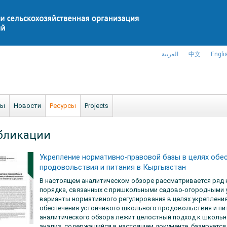
العربية
中文
Engli
ты
Новости
Ресурсы
Projects
бликации
Укрепление нормативно-правовой базы в целях обе
продовольствия и питания в Кыргызстан
В настоящем аналитическом обзоре рассматривается ряд
порядка, связанных с пришкольными садово-огородными у
варианты нормативного регулирования в целях укреплени
обеспечения устойчивого школьного продовольствия и пит
аналитического обзора лежит целостный подход к школьн
анализ, содержащийся в настоящем документе, базируется