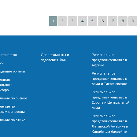
2
3
4
5
6
7
8
9
1
устройство
Департаменты и
Региональное
отделения ФАО
представительство в
ки
Африке
одящие органы
Региональное
представительство в
лярия
Азии и Тихом океане
ального
ктора
Региональное
представительство в
ление по оценке
Европе и Центральной
ление по
Азии
вым вопросам
Региональное
ление по этике
представительство в
Латинской Америке и
Карибском бассейне