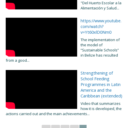
"Del Huerto Escolar a la
Alimentación y Salud...
https://www.youtube.
com/watch?
v=Yt60xlD0Nm0
The implementation of
the model of
“Sustainable Schools”
in Belize has resulted
from a good...
Strengthening of
School Feeding
Programmes in Latin
America and the
Caribbean (extended)
Video that summarizes
how it is developed, the
actions carried out and the main achievements...