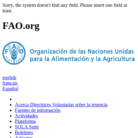
Sorry, the system doesn't find any field. Please insert one field at
least.
FAO.org
english
français
Español
Acerca Directrices Voluntarias sobre la tenencia
Fuentes de información
Actividades
Plataforma
SOLA Suite
Boletines
Artículos