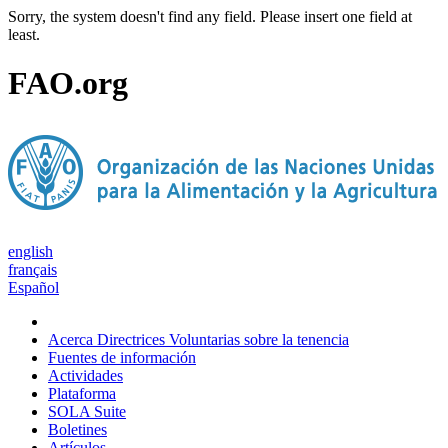
Sorry, the system doesn't find any field. Please insert one field at
least.
FAO.org
english
français
Español
Acerca Directrices Voluntarias sobre la tenencia
Fuentes de información
Actividades
Plataforma
SOLA Suite
Boletines
Artículos