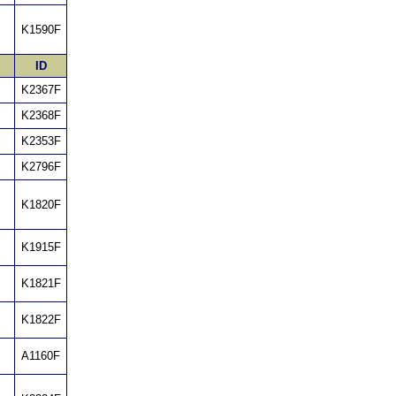
K1590F
ID
K2367F
K2368F
K2353F
K2796F
K1820F
K1915F
K1821F
K1822F
A1160F