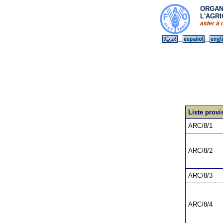
ORGAN
L'AGR
aider à 
Liste prov
ARC/8/1
ARC/8/2
ARC/8/3
ARC/8/4