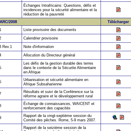
Échanges Intrafricains: Questions, défis et
incidences pour la sécurité alimentaire et la
réduction de la pauvreté
 ARC/2008
Télécharger
1
Liste provisoire des documents
2
Calendrier provisoire
3 Rev.1
Note d'information
4
Allocution du Directeur général
Les défis de la gestion durable des terres
5
dans le contexte de la Sécurite Alimentaire
en Afrique
Urbanisation et sécurité alimentaire en
6
Afrique Subsaharienne
Résultats et suivi de la Conférence sur la
7
réforme agraire et le développement rural
Échange de connaissances, WAICENT et
8
renforcement des capacités
Rapport de la vingt-septième session du
9
Comité des pêches. Rome, 5-9 mars 2007.
Rapport de la seizième session de la