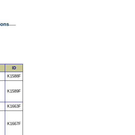
ions
ID
K1588F
K1589F
K1663F
K1667F