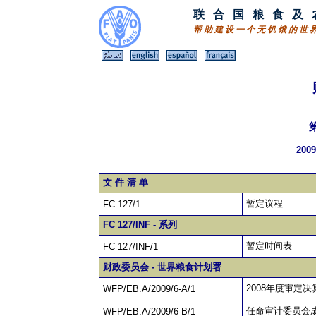
联 合 国 粮 食 及 
帮 助 建 设 一 个 无 饥 饿 的 世 
20
文 件 清 单
暂定议程
FC 127/1
FC 127/INF - 系列
暂定时间表
FC 127/INF/1
财政委员会 - 世界粮食计划署
2008年度审定决
WFP/EB.A/2009/6-A/1
任命审计委员会
WFP/EB.A/2009/6-B/1