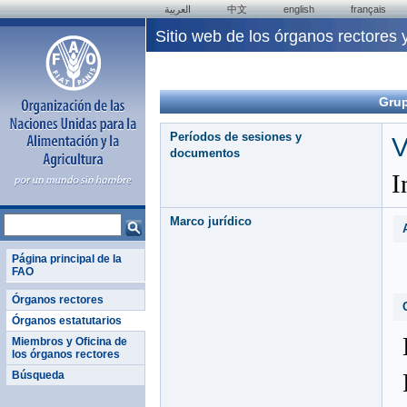
العربية
中文
english
français
Sitio web de los órganos rectores y
Grup
Períodos de sesiones y
V
documentos
I
Marco jurídico
Página principal de la
FAO
Órganos rectores
Órganos estatutarios
Miembros y Oficina de
los órganos rectores
Búsqueda