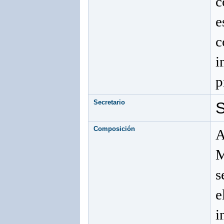
c
e
c
i
p
Secretario
S
Composición
A
M
s
e
i