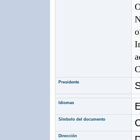
O
N
o
I
a
C
Presidente
S
Idiomas
E
Símbolo del documento
Dirección
D