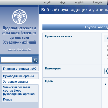
العربية
中文
english
français
Веб-сайт руководящих и уставн
Группа коорд
Правовая основа
Категория
К
Главная страница ФАО
Руководящие органы
Цель
Уставные органы
Членский состав и
состав бюро
руководящих органов
Поиск