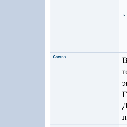
Состав
В
г
э
Г
Д
п