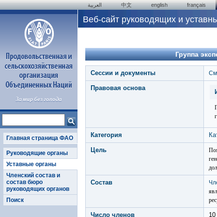
العربية
中文
english
français
Веб-сайт руководящих и уставн
Группа эксп
Сессии и документы
См
Правовая основа
Категория
Ка
Главная страница ФАО
Цель
Пом
Руководящие органы
ген
Уставные органы
дол
Членский состав и
Состав
состав бюро
Чл
руководящих органов
явл
рес
Поиск
Число членов
10