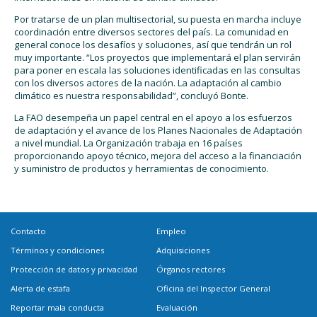
Por tratarse de un plan multisectorial, su puesta en marcha incluye
coordinación entre diversos sectores del país. La comunidad en
general conoce los desafíos y soluciones, así que tendrán un rol
muy importante. “Los proyectos que implementará el plan servirán
para poner en escala las soluciones identificadas en las consultas
con los diversos actores de la nación. La adaptación al cambio
climático es nuestra responsabilidad”, concluyó Bonte.
La FAO desempeña un papel central en el apoyo a los esfuerzos
de adaptación y el avance de los Planes Nacionales de Adaptación
a nivel mundial. La Organización trabaja en 16 países
proporcionando apoyo técnico, mejora del acceso a la financiación
y suministro de productos y herramientas de conocimiento.
Contacto
Empleo
Términos y condiciones
Adquisiciones
Protección de datos y privacidad
Órganos rectores
Alerta de estafa
Oficina del Inspector General
Reportar mala conducta
Evaluación