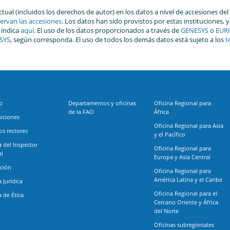
tual (incluidos los derechos de autor) en los datos a nivel de accesiones 
servan las accesiones
. Los datos han sido provistos por estas instituciones
 indica
aquí
. El uso de los datos proporcionados a través de
GENESYS
o
EUR
SYS
, según corresponda. El uso de todos los demás datos está sujeto a los
t
o
Departamentos y oficinas
Oficina Regional para
de la FAO
África
iciones
Oficina Regional para Asia
s rectores
y el Pacífico
a del Inspector
Oficina Regional para
al
Europa y Asia Central
ción
Oficina Regional para
América Latina y el Caribe
a Jurídica
Oficina Regional para el
a de Ética
Cercano Oriente y África
del Norte
Oficinas subregionales