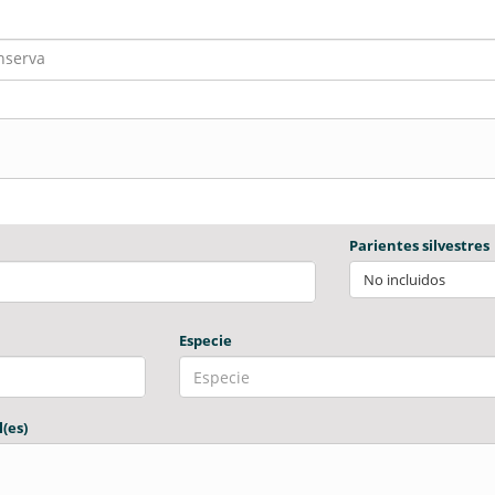
nserva
Parientes silvestres
No incluidos
Especie
(es)