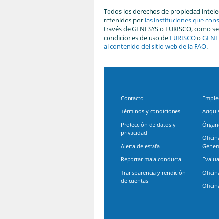
Todos los derechos de propiedad intelec
retenidos por
las instituciones que con
través de GENESYS o EURISCO, como se
condiciones de uso de
EURISCO
o
GENE
al contenido del sitio web de la FAO
.
Contacto
Emple
Términos y condiciones
Adquis
Protección de datos y
Órgano
privacidad
Oficin
Alerta de estafa
Gener
Reportar mala conducta
Evalua
Transparencia y rendición
Oficin
de cuentas
Oficin