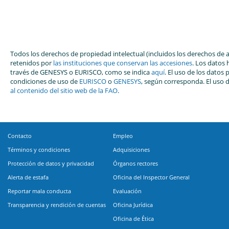
Todos los derechos de propiedad intelectual (incluidos los derechos de 
retenidos por
las instituciones que conservan las accesiones
. Los datos 
través de GENESYS o EURISCO, como se indica
aquí
. El uso de los datos
condiciones de uso de
EURISCO
o
GENESYS
, según corresponda. El uso 
al contenido del sitio web de la FAO
.
Contacto
Empleo
Términos y condiciones
Adquisiciones
Protección de datos y privacidad
Órganos rectores
Alerta de estafa
Oficina del Inspector General
Reportar mala conducta
Evaluación
Transparencia y rendición de cuentas
Oficina Jurídica
Oficina de Ética