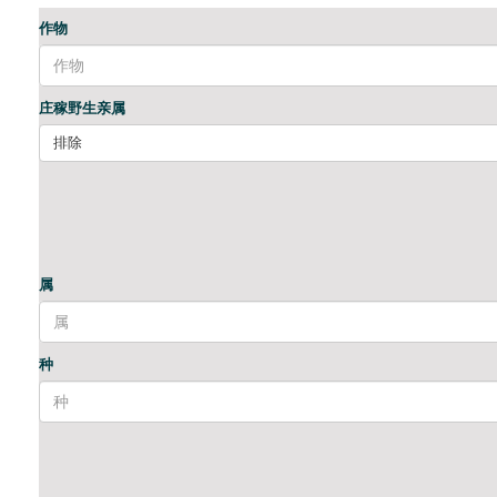
作物
庄稼野生亲属
排除
属
种