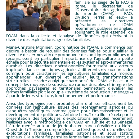
familiale au siège de la FAO à
Rome, le secrétariat de
l'Observatoire des agricultures
du monde (OAM), - FAO,
Division Terres et eaux- a
présenté les directives
opérationnelles de l'OAM
récemment publiées en anglais,
soulignant le rôle essentiel de
l'OAM dans la collecte et l’analyse de données qui décrivent la
diversité des exploitations agricoles familiales.
Marie-Christine Monnier, coordinatrice de l’OAM, a commencé par
décrire le besoin de recueillir des données fiables pour qualifier la
diversité des fermes afin de promouvoir des politiques publiques qui
reconnaissent en particulier l'importance de l'agriculture à petite
échelle pour la sécurité alimentaire et les systèmes agro-alimentaires
durables. Les directives opérationnelles fournissent aux acteurs
impliqués dans les politiques agricoles à différents niveaux un cadre
commun pour caractériser les agricultures familiales du monde,
appréhender leur diversité et étudier leurs transformations
structurelles. Le cadre analytique harmonisé de l'OAM se base sur le
concept des moyens de subsistance ruraux durables, et intègre des
approches paysagères et territoriales permettant d'évaluer les
fermes familiales (soit le couple « système de production / ménage »)
à partir de leurs structure, fonctionnement et performances.
Ainsi, des typologies sont produites afin d'utiliser efficacement les
données sur l’agriculture, issues des recensements agricoles ou
d’enquêtes spécifiques, comme guide pour l'investissement et le
développement de politiques. Antoine Lemaître a illustré cela par la
présentation des typologies d'exploitations agricoles récemment
réalisées avec la méthodologie de l'OAM en Tunisie et au Sénégal.
L'étude menée autour de Jendouba en zone céréalière du Nord-
Ouest de la Tunisie a comparé les caractéristiques structurelles des
exploitations familiales, familiales patronales et sous statuts
spéciaux. Elle a identifié parmi les fermes familiales au sens strict, qui