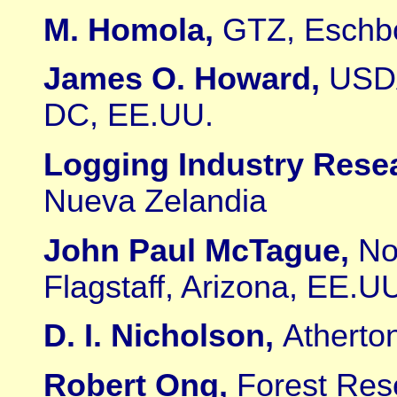
M. Homola,
GTZ, Eschb
James O. Howard,
USDA
DC, EE.UU.
Logging Industry Rese
Nueva Zelandia
John Paul McTague,
No
Flagstaff, Arizona, EE.U
D. I. Nicholson,
Atherto
Robert Ong,
Forest Res