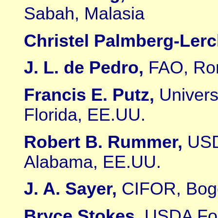
Sabah, Malasia
Christel Palmberg-Ler
J. L. de Pedro,
FAO, Rom
Francis E. Putz,
Universi
Florida, EE.UU.
Robert B. Rummer,
USD
Alabama, EE.UU.
J. A. Sayer,
CIFOR, Bogo
Bryce Stokes,
USDA For