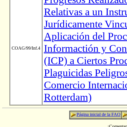
Relativas a un Inst
Jurídicamente Vincu
Aplicación del Pro
Informactión y Con
COAG/99/Inf.4
(ICP) a Ciertos Pr
Plaguicidas Peligro
Comercio Internaci
Rotterdam)
Página inicial de la FAO
¿Comentar