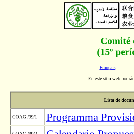
Comité 
(15º perí
Français
En este sitio web podrá
Lista de docu
Programma Provisi
COAG /99/1
Calendario Propues
COAG /99/2