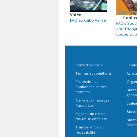
Vidéo
Public
FAO au Cabo Verde
FAO’s Sout
and Triang
Cooperati
Contactez-nous
Emplo
Termes et conditions
Achat
Protection et
Organ
confidentialité des
Bureau
données
génér
Alerte aux messages
Évalua
frauduleux
Burea
Signaler un cas de
mauvaise conduite
Burea
déont
Transparence et
redevabilité