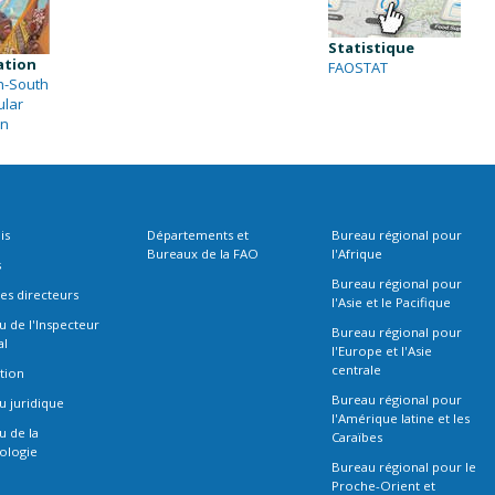
Statistique
ation
FAOSTAT
h-South
ular
on
is
Départements et
Bureau régional pour
Bureaux de la FAO
l'Afrique
s
Bureau régional pour
es directeurs
l'Asie et le Pacifique
 de l'Inspecteur
Bureau régional pour
al
l'Europe et l'Asie
centrale
tion
Bureau régional pour
u juridique
l'Amérique latine et les
u de la
Caraïbes
ologie
Bureau régional pour le
Proche-Orient et