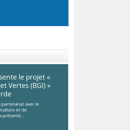
ente le projet «
 et Vertes (BGI) »
erde
n partenariat avec le
iculture et de
a présenté...