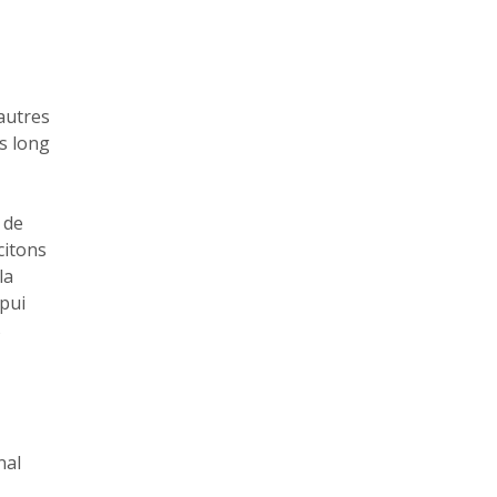
'autres
us long
 de
citons
la
ppui
s
nal