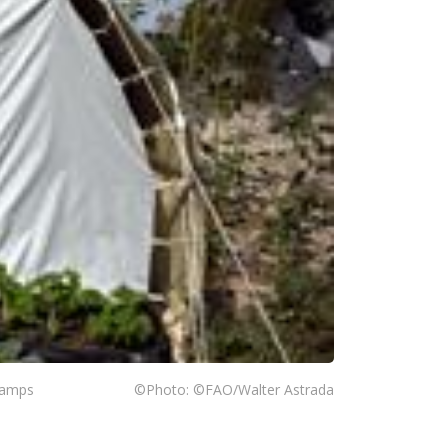
 camps
©Photo: ©FAO/Walter Astrada