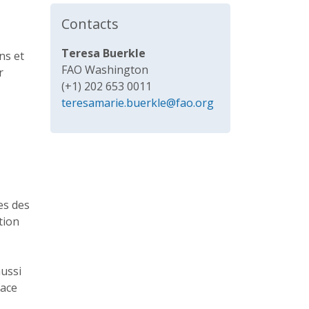
Contacts
Teresa Buerkle
ns et
FAO Washington
r
(+1) 202 653 0011
teresamarie.buerkle@fao.org
es
des
tion
aussi
face