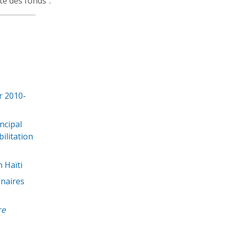
te des fonds".
er 2010-
ncipal
ilitation
 Haïti
enaires
re