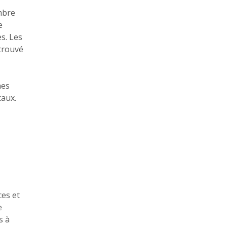
mbre
e
s. Les
trouvé
nes
caux.
ces et
e
s à