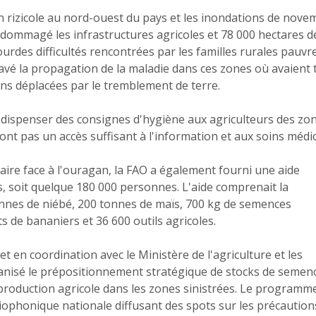
on rizicole au nord-ouest du pays et les inondations de nove
dommagé les infrastructures agricoles et 78 000 hectares d
urdes difficultés rencontrées par les familles rurales pauvre
vé la propagation de la maladie dans ces zones où avaient 
s déplacées par le tremblement de terre.
de dispenser des consignes d'hygiène aux agriculteurs des zo
nt pas un accès suffisant à l'information et aux soins médi
faire face à l'ouragan, la FAO a également fourni une aide
es, soit quelque 180 000 personnes. L'aide comprenait la
tonnes de niébé, 200 tonnes de maïs, 700 kg de semences
s de bananiers et 36 600 outils agricoles.
t en coordination avec le Ministère de l'agriculture et les
anisé le prépositionnement stratégique de stocks de semen
a production agricole dans les zones sinistrées. Le programm
ophonique nationale diffusant des spots sur les précaution