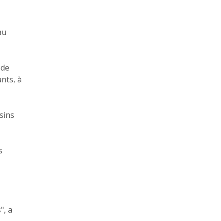
au
 de
ants, à
sins
s
", a