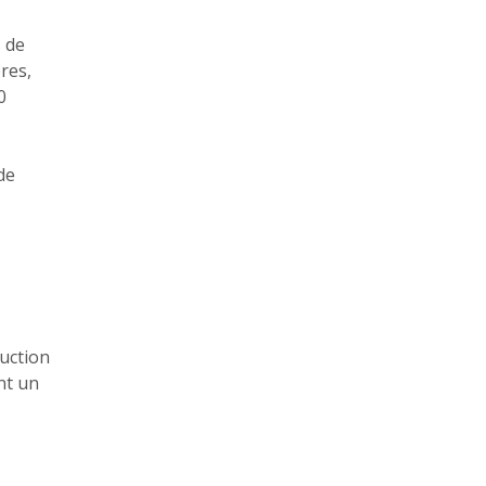
s de
res,
0
de
ruction
nt un