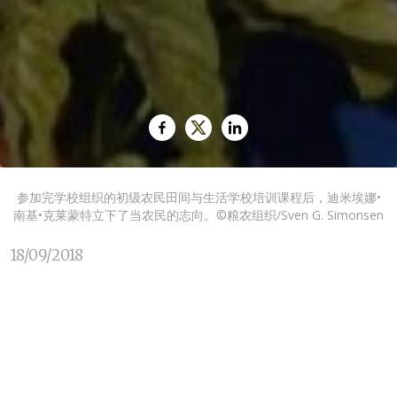
参加完学校组织的初级农民田间与生活学校培训课程后，迪米埃娜•
南基•克莱蒙特立下了当农民的志向。©粮农组织/Sven G. Simonsen
18/09/2018
迪米埃娜•南基•克莱蒙特是一名年轻的难民，她的志向是
当一位农民。这名11岁的女孩与家人一起生活在肯尼亚北
部的Kalobeyei融合定居点。该定居点邻近卡库马难民营
——世界上最大的难民营之一。