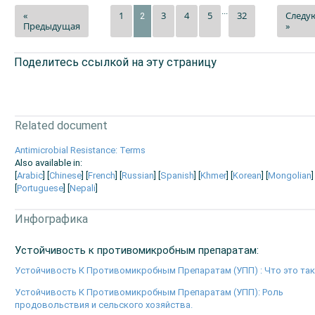
...
«
1
3
4
5
32
Следу
2
Предыдущая
»
Поделитесь ссылкой на эту страницу
Related document
Antimicrobial Resistance: Terms
Also available in:
[
Arabic
] [
Chinese
] [
French
] [
Russian
] [
Spanish
] [
Khmer
] [
Korean
] [
Mongolian
]
[
Portuguese
] [
Nepali
]
Инфографика
Устойчивость к противомикробным препаратам:
Устойчивость К Противомикробным Препаратам (УПП) : Что это та
Устойчивость К Противомикробным Препаратам (УПП): Роль
продовольствия и сельского хозяйства.