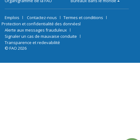
Organigramme de la FAO
Bureaux dans le monde
Emplois
Contactez-nous
Termes et conditions
Protection et confidentialité des données
Alerte aux messages frauduleux
Signaler un cas de mauvaise conduite
Transparence et redevabilité
© FAO 2026