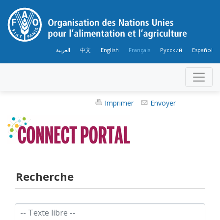
العربية
中文
English
Français
Русский
Español
Imprimer
Envoyer
Recherche