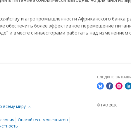
ции в питание экономически выгодны, но для многих а
озяйству и агропромышленности Африканского банка ра
кже обеспечить более эффективное перемещение питани
рде" и вместе с инвесторами работать над изменением
СЛЕДИТЕ ЗА НА
© FAO 2026
о всему миру
условия
Опасайтесь мошенников
четность