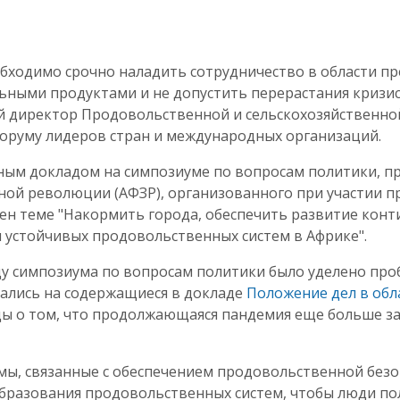
бходимо срочно наладить сотрудничество в области п
льными продуктами и не допустить перерастания кризи
ый директор Продовольственной и сельскохозяйственн
форуму лидеров стран и международных организаций.
ным докладом на симпозиуме по вопросам политики, 
ой революции (АФЗР), организованного при участии пр
ен теме "Накормить города, обеспечить развитие конт
 устойчивых продовольственных систем в Африке".
у симпозиума по вопросам политики было уделено проб
лались на содержащиеся в докладе
Положение дел в обл
ды о том, что продолжающаяся пандемия еще больше з
, связанные с обеспечением продовольственной безопа
бразования продовольственных систем, чтобы люди пол