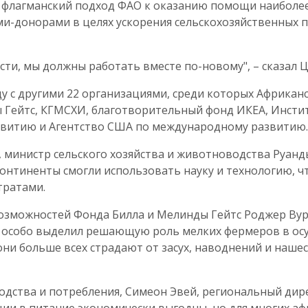
 флагманский подход ФАО к оказанию помощи наиболее
и-донорами в целях ускорения сельскохозяйственных 
сти, мы должны работать вместе по-новому", – сказал
у с другими 22 организациями, среди которых Африканс
 Гейтс, КГМСХИ, благотворительный фонд ИКЕА, Инстит
звитию и Агентство США по международному развитию
, министр сельского хозяйства и животноводства Руан
е континенты смогли использовать науку и технологию,
атратами.
возможностей Фонда Билла и Мелинды Гейтс Роджер Ву
и особо выделил решающую роль мелких фермеров в ос
ни больше всех страдают от засух, наводнений и нашес
одства и потребления, Симеон Эвей, региональный ди