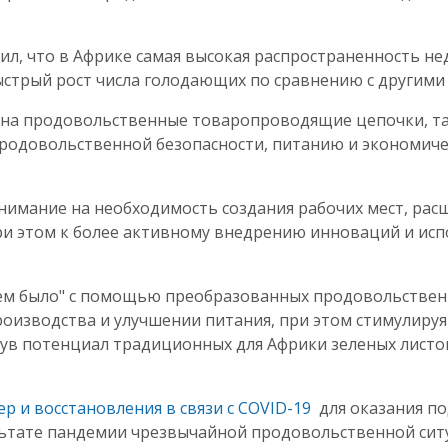
, что в Африке самая высокая распространенность нед
ыстрый рост числа голодающих по сравнению с другими
я на продовольственные товаропроводящие цепочки, та
продовольственной безопасности, питанию и экономичес
нимание на необходимость создания рабочих мест, рас
ри этом к более активному внедрению инноваций и ис
 чем было" с помощью преобразованных продовольствен
оизводства и улучшении питания, при этом стимулируя
ув потенциал традиционных для Африки зеленых лист
р и восстановления в связи с COVID-19
для оказания по
ьтате пандемии чрезвычайной продовольственной сит