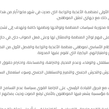
الأولى لمنظمـة الأغذية والزراعة التي صدرت في شهر مايو/أيار من هذ
 ذلك مع جهازي تمثيل الموظفين.
ام الأساسي لموظفي منظمة الأغذية والزراعة والفصل الأول من النظا
امتيازاتهم، الركيزة التي تقوم عليها المدونة.
رش والتحرش الجنسي والتمييز والاستغلال الجنسي وسوء استعمال السلط
نب مع فريق القيادة الرئيسي، على التزامنا القوي بسياسة عدم التسامح ال
ة مؤسسية يشعر فيها الموظفون بالأمان لرفع الصوت وحيث يمكنهم الت