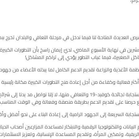
ام،
في نهاية الأسبوع الماضي، لديّ إيمان راسخ بأن التطورات الكبيرة 
كل الصغيرة، فيما غياب التطور يؤدي إلى تراكم المشاكل!
5- ومن خلال برنامج المنظمة للاستجابة لجائحة كوفيد-19 والتعافي منها، لا زل
ع حرصنا على تقديم الدعم بطريقة منصفة وفعالة وفي الوقت المناسب.
ات والتكنولوجيا الرقمية والابتكار لمساعدة المزارعين أصحاب الحيازا
يفية، وتمكين المرأة، وتقديم المساعدة الإنسانية، وتعزيز الاستثمارات