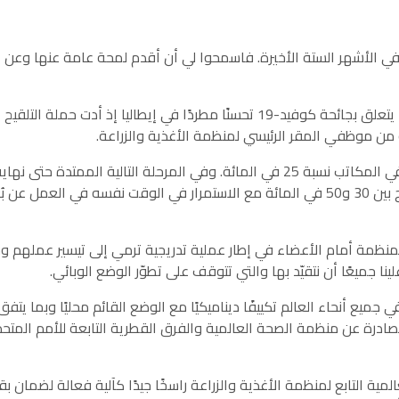
ي الأشهر الستة الأخيرة. فاسمحوا لي أن أقدم لمحة عامة عنها وعن ال
9- لقد شهد الوضع القائم في ما يتعلق بجائحة كوفيد-19 تحسنًا مطردًا في إيطال
10- وحتى الآن، لم يتجاوز الحضور في المكاتب نسبة 25 في المائة. وفي المرحلة التا
الطوعية إلى مكان العمل بنسبة تتراوح بين 30 و50 في المائة مع الاستمرار في الوقت نف
لمنظمة أمام الأعضاء في إطار عملية تدريجية ترمي إلى تيسير عملهم و
علينا جميعًا أن نتقيّد بها والتي تتوقف على تطوّر الوضع الوبائي.
ميع أنحاء العالم تكييفًا ديناميكيًا مع الوضع القائم محليًا وبما يتف
صادرة عن منظمة الصحة العالمية والفرق القطرية التابعة للأمم المتح
ية التابع لمنظمة الأغذية والزراعة راسخًا جيدًا كآلية فعالة لضمان بقاء