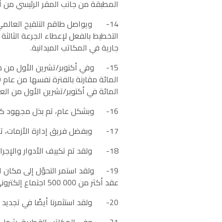
المطبقة من جانب المقر الرئيسي من أج
جارية في المكاتب الميدانية.
المائة في أكتوبر/تشرين الأول من الع
16- وبشكل عام، تم بذل مجهود كبير للبقاء والعمل مع تحقيق نتائج فعالة كما يتبيّن من أرقام برامجنا الميدانية.
17- وبفضل فريق إدارة الأزمات، تمكّنا من تحقيق هذا التحوّل مع التركيز على القدرة على الصمود والقدرة على العمل في الظروف الصعبة.
18- ولقد تم تكييف الأدوار والإجراءات والخطوط التوجيهية لتعزيز قدرة المنظمة على العمل بقدر أكبر من السرعة والمرونة.
عقد أكثر من 500 000 اجتماع إلكتروني وقرابة 2 000 ندوة إلكترونية في الأشهر العشرة الأولى من عام 2021.
20- ولقد استثمرنا أيضًا في تجديد المباني الموجودة في جميع المقار وفي إجراء تقييم هيكلي لها.