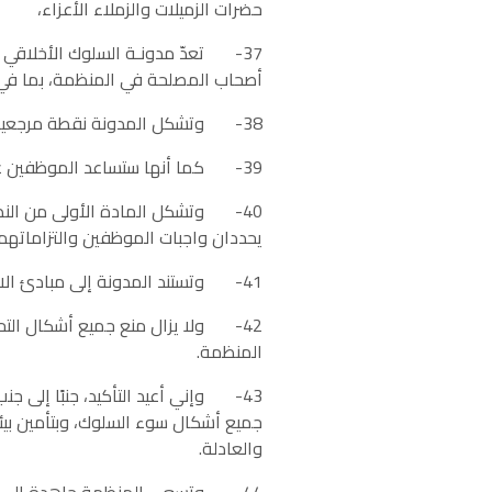
حضرات الزميلات والزملاء الأعزاء،
37- تعدّ مدونـة السلوك الأخلاقي 
أصحاب المصلحة في المنظمة، بما في
38- وتشكل المدونة نقطة مرجعية محورية لسياسات المنظمة ولوائحها ونظمها كافة وتهدف إلى تشجيع ثقافة مكان العمل الأخلاقي.
39- كما أنها ستساعد الموظفين على فهم لوائح المنظمة والامتثال لها وعلى فعل الصواب حتى في حال عدم وجود قواعد محددة.
40- وتشكل المادة الأولى من النظ
يحددان واجبات الموظفين والتزاماتهم و
41- وتستند المدونة إلى مبادئ الاستقلال، والوفاء، وعدم الانحياز، والنزاهة، والمساءلة، واحترام حقوق الإنسان.
42- ولا يزال منع جميع أشكال التح
المنظمة.
43- وإني أعيد التأكيد، جنبًا إلى ج
جميع أشكال سوء السلوك، وبتأمين بيئ
والعادلة.