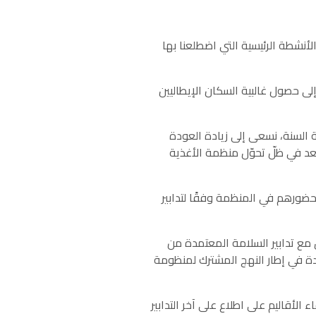
أنشطة الرئيسية التي اضطلعنا بها
يا إذ أدت حملة التلقيح إلى حصول غالبية السكان الإيطاليين
لية الممتدة حتى نهاية السنة، نسعى إلى زيادة العودة
سه في العمل عن بُعد في ظلّ تحوّل منظمة الأغذية
حضورهم في المنظمة وفقًا لتدابير
ق مع تدابير السلامة المعتمدة من
دة في إطار النهج المشترك لمنظومة
 الأقاليم على اطلاع على آخر التدابير