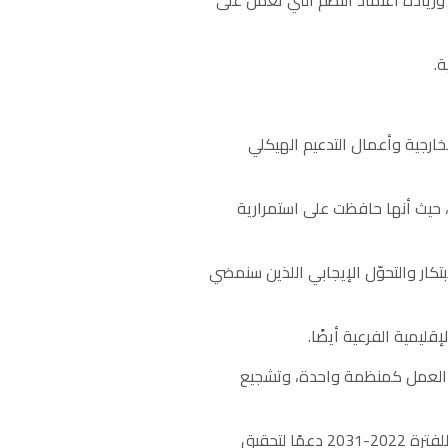
زيادة اعتماد النظم التي تعمل على
رجية وأعمال التدعيم الهيكلي
2- ولقد أثبتت المنظمة قدرتها الهائلة على التكيّف مع المتطلبات الصعبة التي فرضتها جائحة كوفيد-19، حيث أنها حافظت على استمرارية
تكار والتحوّل الإيجابي اللذين سنمضي
يز العمل كمنظمة واحدة، وتشجيع
29- ونحن نسعى إلى تعزيز قدرات المكاتب الإقليمية للمنظمة لكي تساهم في تطبيق الإطار الاستراتيجي للفترة 2022-2031 دعمًا لتحقيق