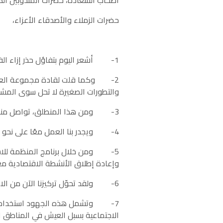
أصحاب السعادة، حضرات المندوبين الكر
حضرات الزملاء والأصدقاء الأعزاء،
1- أشعر اليوم بتفاؤل حذر إزاء الفرص العديدة المتاحة لنا فيما ندخل في مرحلة التعافي والبلدان تخرج ببطء من الجائحة.
2- وكما قلت لقادة مجموعة العشرين 
والتطورات الصغيرة لا تحل سوى المشا
3- ومن هذا المنطلق، تواصل منظمة الأغذية والزراعة تقديم الدعم الكامل لما يبذله الأعضاء من جهود في سبيل إعادة البناء على نحو أفضل.
4- ويجدر بنا العمل معًا على نحو أكثر فعالية وكفاءة من أجل إعادة منح التطورات الكبيرة مكانة رئيسية في مضيّنا قدمًا نحو الواقع الجديد.
وإعادة إطلاق الأنشطة الاقتصادية م
6- ولقد تحوّل تركيزنا الآن من الاستجابة السريعة إلى الجهود الرامية إلى إعادة البناء على نحو أفضل وأقوى لتحويل النظم الزراعية والغذائية.
7- وتشمل هذه الجهود استخدام البيان
الاجتماعية بسبل العيش في المناطق الر