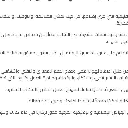
ليمية التي جرى إصلاحها من حيث تحسّن الملاءمة، والتوقيت، والكفاءة،
قطرية.
مية وجود سمات مشتركة بين الأقاليم فضلًا عن خصائص فريدة بكل إقلي
على السواء.
قاليم على عاتق الممثلين الإقليميين الذين يتولون مسؤولية قيادة التغي
ن خلال اعتماد نهج برامجي ودمج الدعم المعياري والتقني والتشغيلي 
اف الاستراتيجي، والابتكار، والرقمنة، ومبادرة العمل يدًا بيد، التي تح
36- وسيشكل هذا التح