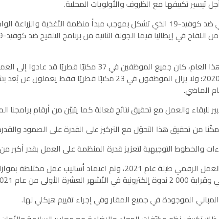
ل تيسير تكييفها مع الظروف والأولويات المحلية.
14- ويواصل طاقم التلقيح العالمي ضد كوفيد-19 الذي تشكل بموجب مبدأ منظمة الأغذية
ام الماضي.
19- ولقد استمر التحوّل إلى مكان العمل الرقمي طيلة عام 2021، وتم اعتماد