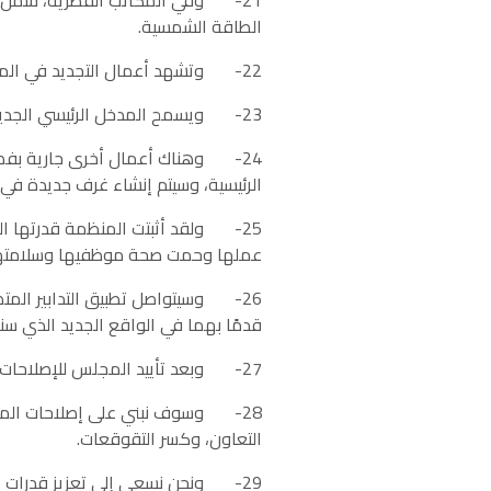
21- وفي المكاتب القطرية، شمل ذل
الطاقة الشمسية.
22- وتشهد أعمال التجديد في المقر الرئيسي للمنظمة تقدمًا سريعًا لجعل بيئة العمل أكثر أمانًا وديناميكية.
23- ويسمح المدخل الرئيسي الجديد بتعزيز الهوية المؤسسية الجديدة للمنظمة.
24- وهناك أعمال أخرى جارية بفضل
الرئيسية، وسيتم إنشاء غرف جديدة في ا
عملها وحمت صحة موظفيها وسلامته
26- وسيتواصل تطبيق التدابير المتص
قدمًا بهما في الواقع الجديد الذي سنعيشه في ع
27- وبعد تأييد المجلس للإصلاحات الهيكلية في المقر الرئيسي، بدأ تطبيق التحوّل في الهياكل الإقليمية والإقليمية الفرعية أيضًا.
28- وسوف نبني على إصلاحات المقر 
التعاون، وكسر التقوقعات.