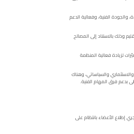
 والجودة الفنية، وفعالية الدعم
م وذلك بالاستناد إلى المصالح
ّرات لزيادة فعالية المنظمة
والاستثماري والسياساتي، وهناك
ظى بدعم فرق المهام الفنية.
وّل البارز في الهياكل الإقليمية والإقليمية الفرعية محور تركيزنا في عام 2022 وسيجري إطلاع الأعضاء بانتظام على