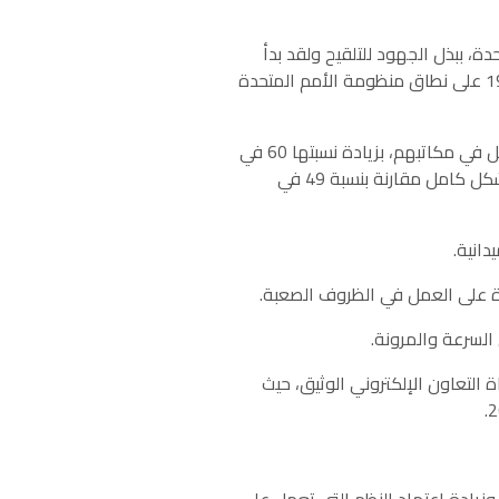
 والزراعة الواحدة، ببذل الجهود للتلقيح ولقد بدأ
التخطيط بالفعل لإعطاء الجرعة الثالثة من اللقاح في إيطاليا فيما الجولة الثانية من برنامج التلقيح ضد كوفيد-19 على نطاق منظومة الأمم المتحدة
15- وفي أكتوبر/تشرين الأول من هذا العام، كان جميع الموظفين في 37 مكتبًا قطريًا قد عادوا إلى العمل في مكاتبهم، بزيادة نسبتها 60 في
المائة مقارنة بالفترة نفسها من عام 2020؛ ولا يزال الموظفون في 23 مكتبًا قطريًا فقط يعملون عن بُعد بشكل كامل مقارنة بنسبة 49 في
 أساليب عمل مختلطة بموازاة التعاون الإلكتروني الوثيق، حيث