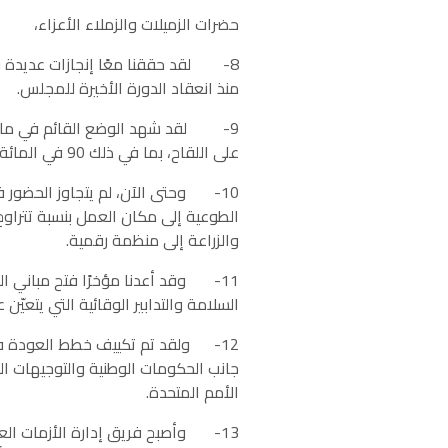
حضرات الزميلات والزملاء الأعزاء،
8- لقد حققنا معًا إنجازات عديدة ف
منذ انعقاد الدورة الأخيرة للمجلس.
على اللقاح، بما في ذلك 90 في المائة من موظفي المقر الرئيسي لمنظمة الأغذية والزراعة.
والزراعة إلى منظمة رقمية.
11- وقد أعدنا مؤخرًا فتح مباني ا
السلامة والتدابير الوقائية التي يتعيّن 
12- ولقد تم تكييف خطط العودة في ج
جانب الحكومات الوطنية والتوجيهات ال
الأمم المتحدة.
13- وأصبح فريق إدارة الأزمات العالم